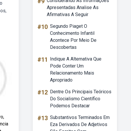
#9
Considerando As Informações
No
Apresentadas Analise As
sos,
Afirmativas A Seguir
#10
Segundo Piaget O
Conhecimento Infantil
Acontece Por Meio De
Descobertas
#11
Indique A Alternativa Que
Pode Conter Um
Relacionamento Mais
Apropriado
#12
Dentre Os Principais Teóricos
Do Socialismo Científico
Podemos Destacar
o,
#13
Substantivos Terminados Em
ncia
Eza Derivados De Adjetivos
a