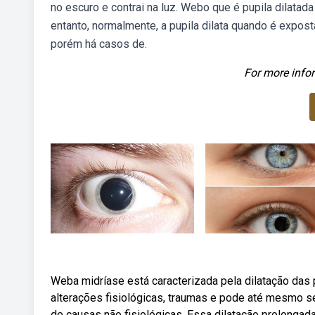
no escuro e contrai na luz. Webo que é pupila dilatad
entanto, normalmente, a pupila dilata quando é expos
porém há casos de.
For more infor
Weba midríase está caracterizada pela dilatação das p
alterações fisiológicas, traumas e pode até mesmo se
de causas não fisiológicas. Essa dilatação prolonga