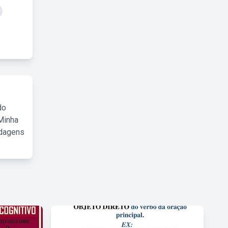
do
Minha
rdagens