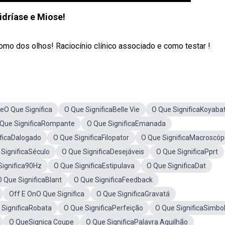
dríase e Miose!
o dos olhos! Raciocínio clínico associado e como testar !
teO Que Significa
O Que SignificaBelle Vie
O Que SignificaKoyaba
 Que SignificaRompante
O Que SignificaEmanada
ificaDalogado
O Que SignificaFilopator
O Que SignificaMacroscóp
SignificaSéculo
O Que SignificaDesejáveis
O Que SignificaPprt
Significa90Hz
O Que SignificaEstipulava
O Que SignificaDat
O Que SignificaBlant
O Que SignificaFeedback
Off E OnO Que Significa
O Que SignificaGravatá
 SignificaRobata
O Que SignificaPerfeição
O Que SignificaSimbo
O QueSignica Coupe
O Que SignificaPalavra Aguilhão