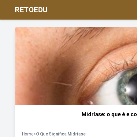
RETOEDU
Midríase: o que é e c
Home
>
O Que Significa Midríase