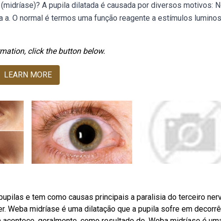
a (midríase)? A pupila dilatada é causada por diversos motivos: 
ta a. O normal é termos uma função reagente a estímulos lumino
mation, click the button below.
LEARN MORE
upilas e tem como causas principais a paralisia do terceiro nerv
r. Weba midríase é uma dilatação que a pupila sofre em decorrê
da acontece, geralmente, como resultado de. Weba midríase é um