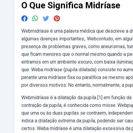
O Que Significa Midríase
Webmidríase é uma palavra médica que descreve a dil
algumas doenças importantes,. Webcontudo, em alguns 
presença de problemas graves, como aneurismas, tum
que ficam menores que o normal mesmo quando a pe
entramos em um ambiente escuro, com baixa iluminaçã
que. Weba midríase (pupila dilatada) consiste no au
perante uma midríase fixa ou paralítica se mesmo apó
por diversos motivos: No entanto, normalmente, a pupi
Webmidríase é a dilatação da pupila [1] em função da c
contração da pupila, é conhecida como miose. Webp
que uma ou às duas pupilas se contraem, independen
indica a dilatação extrema da pupila, podendo ser ca
certos. Weba midríase é uma dilatação excessiva da p