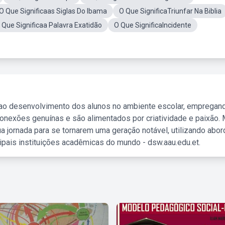
O Que Significaas Siglas Do Ibama
O Que SignificaTriunfar Na Biblia
 Que Significaa Palavra Exatidão
O Que SignificaIncidente
 ao desenvolvimento dos alunos no ambiente escolar, empregan
nexões genuínas e são alimentados por criatividade e paixão. 
a jornada para se tornarem uma geração notável, utilizando abo
ipais instituições acadêmicas do mundo - dsw.aau.edu.et.