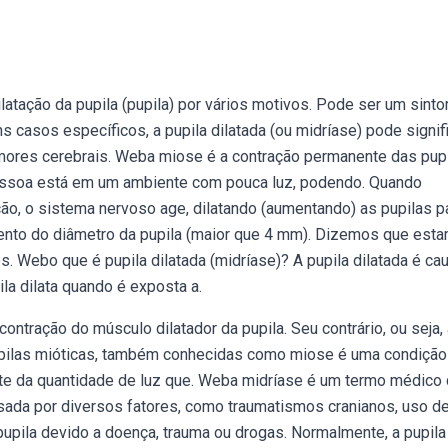
atação da pupila (pupila) por vários motivos. Pode ser um sint
casos específicos, a pupila dilatada (ou midríase) pode signifi
ores cerebrais. Weba miose é a contração permanente das pupi
ssoa está em um ambiente com pouca luz, podendo. Quando
o, o sistema nervoso age, dilatando (aumentando) as pupilas p
mento do diâmetro da pupila (maior que 4 mm). Dizemos que est
s. Webo que é pupila dilatada (midríase)? A pupila dilatada é ca
la dilata quando é exposta a.
ontração do músculo dilatador da pupila. Seu contrário, ou seja,
upilas mióticas, também conhecidas como miose é uma condiçã
te da quantidade de luz que. Weba midríase é um termo médico
usada por diversos fatores, como traumatismos cranianos, uso d
upila devido a doença, trauma ou drogas. Normalmente, a pupila 