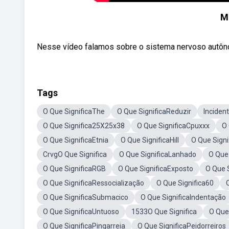
Mi
Nesse vídeo falamos sobre o sistema nervoso autônom
Tags
O Que SignificaThe
O Que SignificaReduzir
Inciden
O Que Significa25X25x38
O Que SignificaCpuxxx
O
O Que SignificaEtnia
O Que SignificaHill
O Que Sign
CrvgO Que Significa
O Que SignificaLanhado
O Que 
O Que SignificaRGB
O Que SignificaExposto
O Que 
O Que SignificaRessocialização
O Que Significa60
O Que SignificaSubmacico
O Que SignificaIndentação
O Que SignificaUntuoso
1533O Que Significa
O Que
O Que SignificaPingarreia
O Que SignificaPeidorreiros