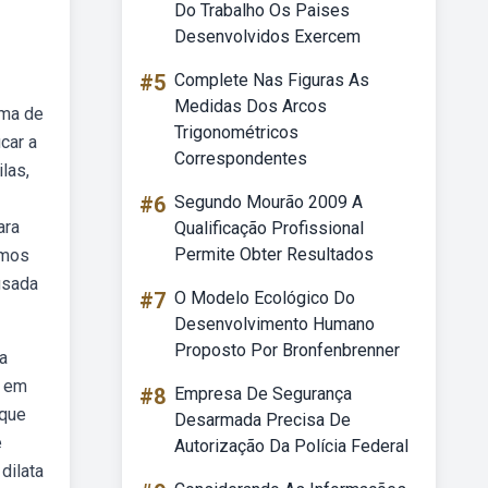
Do Trabalho Os Paises
Desenvolvidos Exercem
#5
Complete Nas Figuras As
Medidas Dos Arcos
oma de
Trigonométricos
car a
Correspondentes
las,
#6
Segundo Mourão 2009 A
ara
Qualificação Profissional
Permite Obter Resultados
amos
usada
#7
O Modelo Ecológico Do
Desenvolvimento Humano
Proposto Por Bronfenbrenner
 a
o em
#8
Empresa De Segurança
 que
Desarmada Precisa De
e
Autorização Da Polícia Federal
dilata