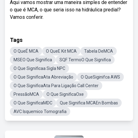
Aqui vamos mostrar uma maneira simples de entender
o que é MCA, o que seria isso na hidráulica predial?
Vamos conferir.
Tags
O QueÉ MCA
O QueE Kit MCA
Tabela DeMCA
MSEO Que Significa
SQF TermoO Que Significa
O Que Significaa Sigla NPC
O Que SignificaAta Abreviação
O QueSiginifca AWS
O Que SignificaAta Para Ligação Call Center
PressãoMCA
O Que SignificaOxe
O Que SignificaMDC
Que Significa MCAEn Bombas
AVC Isquemico Tomografia