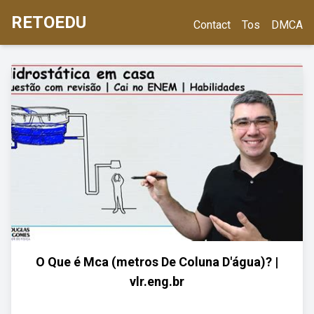
RETOEDU
Contact
Tos
DMCA
O Que é Mca (metros De Coluna D'água)? |
vlr.eng.br