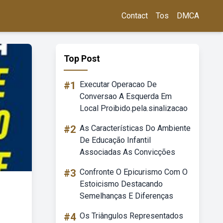
Contact
Tos
DMCA
Top Post
#1
Executar Operacao De
Conversao A Esquerda Em
Local Proibido.pela.sinalizacao
#2
As Características Do Ambiente
De Educação Infantil
Associadas As Convicções
#3
Confronte O Epicurismo Com O
Estoicismo Destacando
Semelhanças E Diferenças
#4
Os Triângulos Representados