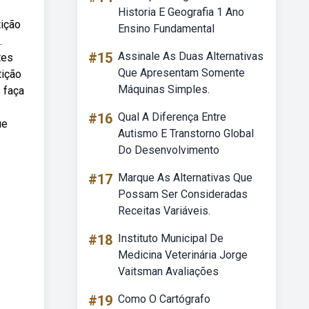
Historia E Geografia 1 Ano
tição
Ensino Fundamental
.
#15
Assinale As Duas Alternativas
tes
Que Apresentam Somente
tição
Máquinas Simples.
s faça
#16
Qual A Diferença Entre
ue
Autismo E Transtorno Global
Do Desenvolvimento
#17
Marque As Alternativas Que
Possam Ser Consideradas
Receitas Variáveis.
#18
Instituto Municipal De
Medicina Veterinária Jorge
Vaitsman Avaliações
#19
Como O Cartógrafo