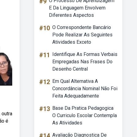
#9
O Processo De Aprendizagem
E Da Linguagem Envolvem
Diferentes Aspectos
#10
O Correspondente Bancário
Pode Realizar As Seguintes
Atividades Exceto
#11
Identifique As Formas Verbais
Empregadas Nas Frases Do
Desenho Central
#12
Em Qual Alternativa A
Concordância Nominal Não Foi
Feita Adequadamente
#13
Base Da Pratica Pedagogica
 outra
O Curriculo Escolar Contempla
ão é
As Atividades
#14
Avaliação Diagnostica De