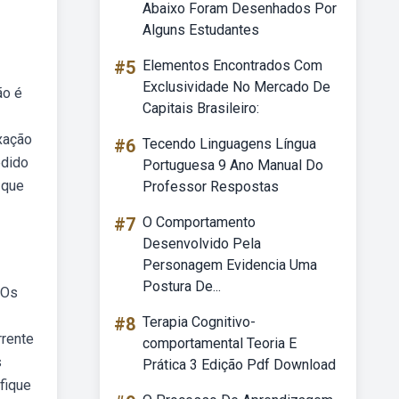
Abaixo Foram Desenhados Por
Alguns Estudantes
#5
Elementos Encontrados Com
Exclusividade No Mercado De
ão é
Capitais Brasileiro:
exação
#6
Tecendo Linguagens Língua
edido
Portuguesa 9 Ano Manual Do
 que
Professor Respostas
#7
O Comportamento
Desenvolvido Pela
Personagem Evidencia Uma
Postura De...
 Os
#8
Terapia Cognitivo-
rrente
comportamental Teoria E
s
Prática 3 Edição Pdf Download
fique