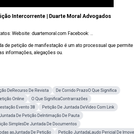
ição Intercorrente | Duarte Moral Advogados
tos: Website: duartemoral.com​​ Facebook: ...
ada de petição de manifestação é um ato processual que permite
vas informações, alegações ou.
ição DeRecurso De Revista
De Corrido PrazoO Que Significa
etição Online
O Que SignificaContrarrazões
estação Evento 38
Petição De Juntada DeVideo Com Link
Juntada De Petição DeIntimação De Pauta
tição SimplesDe Juntada De Documentos
 Todas asJuntada De Petição
Petição JuntadaLaudo Pericial De Imove