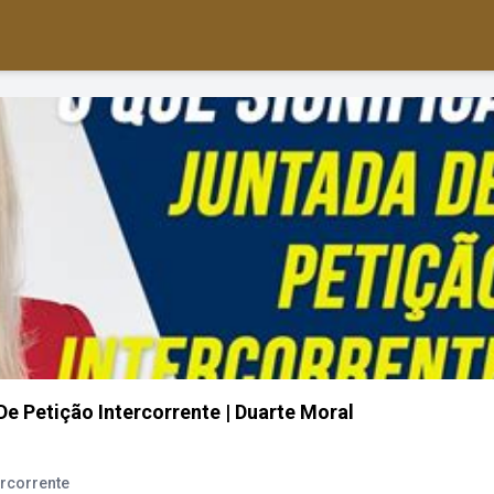
De Petição Intercorrente | Duarte Moral
ercorrente