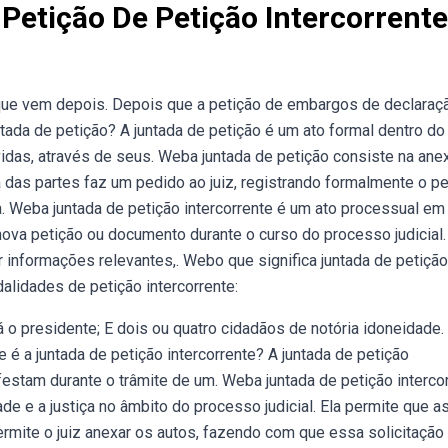
 Petição De Petição Intercorrente
que vem depois. Depois que a petição de embargos de declaraç
ntada de petição? A juntada de petição é um ato formal dentro do
lvidas, através de seus. Weba juntada de petição consiste na an
 das partes faz um pedido ao juiz, registrando formalmente o p
a. Weba juntada de petição intercorrente é um ato processual em
ova petição ou documento durante o curso do processo judicial.
 informações relevantes,. Webo que significa juntada de petição
lidades de petição intercorrente:
rá o presidente; E dois ou quatro cidadãos de notória idoneidade.
 a juntada de petição intercorrente? A juntada de petição
festam durante o trâmite de um. Weba juntada de petição interco
de e a justiça no âmbito do processo judicial. Ela permite que a
ermite o juiz anexar os autos, fazendo com que essa solicitação 