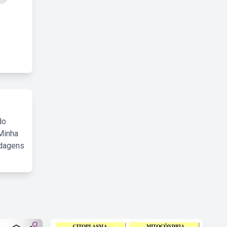
do
Minha
rdagens