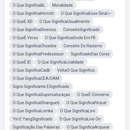
O Que SignificaBL
Moralidade
O Que SignificaHomitit
O Que SignificaEsse Sinal ⊢
O QueE XD
O Que SignificaUsualmente
O Que SignificaDiversos
ConceitoSignificado
O QueÉ Verso
O Que SignificaSocle Em FR
O Que SignificaChowbie
Conceito De Racismo
O Que SignificaPredecessor
SignificadoDas Cores
O QueÉ ID
O Que SignificaLicalidade
O Que SignificaCadb
VeltaO Que Significa
O Que SignificaCEA/DAM
Signo Significante ESignificado
O Que SignificaSupersaturaçao
O QueÉ Concerne
O Que SignificaShangueti
O Que SignificaFinzuê
O Que SignificaLomka
O Que SignificaLevi
Yin E YangSignificado
O Que SignificaLive On
Significação Das Palavras
O Que SignificaArquear