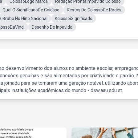
te
ColossoLogo Marca
Redação ProntaImpávido Colosso
Qual O SignificadoDe Colosso
Restos Do ColossoDe Rodes
e Brabo No Hino Nacional
KolossoiSignificado
lossoDaVinci
Desenho De Inpavido
 ao desenvolvimento dos alunos no ambiente escolar, empregan
nexões genuínas e são alimentados por criatividade e paixão. 
a jornada para se tornarem uma geração notável, utilizando abo
ipais instituições acadêmicas do mundo - dsw.aau.edu.et.