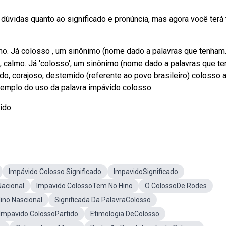
dúvidas quanto ao significado e pronúncia, mas agora você terá
lmo. Já colosso , um sinônimo (nome dado a palavras que tenham
, calmo. Já 'colosso', um sinônimo (nome dado a palavras que t
do, corajoso, destemido (referente ao povo brasileiro) colosso 
xemplo do uso da palavra impávido colosso:
ido.
Impávido Colosso Significado
ImpavidoSignificado
Nacional
Impavido ColossoTem No Hino
O ColossoDe Rodes
ino Nascional
Significada Da PalavraColosso
Impavido ColossoPartido
Etimologia DeColosso