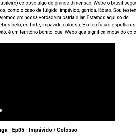
asileiro) colosso algo de grande dimensão. Webe o brasil segu
s, como o caso de fúlgido, impávido, garrida, lábaro. Sou test
taremos em nossa verdadeira pátria e lar. Estamos aqui só de
bés belo, és forte, impávido colosso. E o teu futuro espelha e
ão, é um território bonito, que. Webo que significa impávido col
nga - Ep05 - Impávido / Colosso