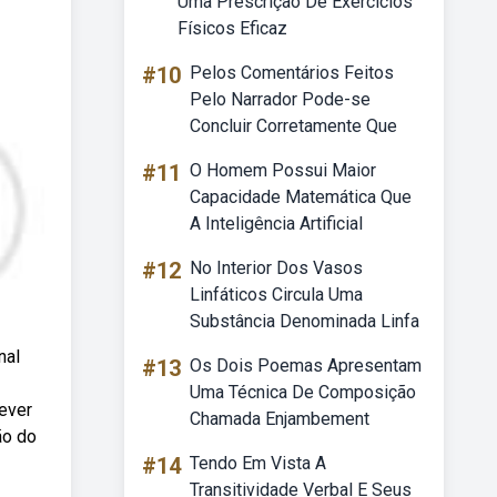
Uma Prescrição De Exercícios
Físicos Eficaz
#10
Pelos Comentários Feitos
Pelo Narrador Pode-se
Concluir Corretamente Que
#11
O Homem Possui Maior
Capacidade Matemática Que
A Inteligência Artificial
#12
No Interior Dos Vasos
Linfáticos Circula Uma
Substância Denominada Linfa
nal
#13
Os Dois Poemas Apresentam
Uma Técnica De Composição
rever
Chamada Enjambement
ão do
#14
Tendo Em Vista A
Transitividade Verbal E Seus