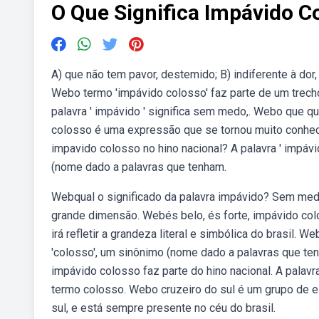
O Que Significa Impávido C
A) que não tem pavor, destemido; B) indiferente à dor,
Webo termo 'impávido colosso' faz parte de um trecho
palavra ' impávido ' significa sem medo,. Webo que 
colosso é uma expressão que se tornou muito conhecid
impavido colosso no hino nacional? A palavra ' impávi
(nome dado a palavras que tenham.
Webqual o significado da palavra impávido? Sem medo
grande dimensão. Webés belo, és forte, impávido colo
irá refletir a grandeza literal e simbólica do brasil. 
'colosso', um sinônimo (nome dado a palavras que te
impávido colosso faz parte do hino nacional. A palav
termo colosso. Webo cruzeiro do sul é um grupo de e
sul, e está sempre presente no céu do brasil.