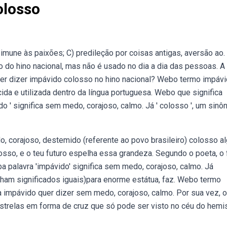
olosso
 imune às paixões; C) predileção por coisas antigas, aversão ao.
 do hino nacional, mas não é usado no dia a dia das pessoas. A
quer dizer impávido colosso no hino nacional? Webo termo impáv
a e utilizada dentro da língua portuguesa. Webo que significa
do ' significa sem medo, corajoso, calmo. Já ' colosso ', um sinô
, corajoso, destemido (referente ao povo brasileiro) colosso a
sso, e o teu futuro espelha essa grandeza. Segundo o poeta, o 
Weba palavra 'impávido' significa sem medo, corajoso, calmo. Já
nham significados iguais)para enorme estátua, faz. Webo termo
ra impávido quer dizer sem medo, corajoso, calmo. Por sua vez, o
strelas em forma de cruz que só pode ser visto no céu do hemi