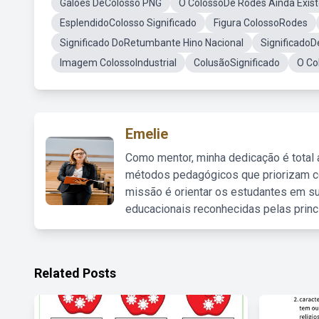
Galoes DeColosso PNG
O ColossoDe Rodes Ainda Exis
EsplendidoColosso Significado
Figura ColossoRodes
Significado DoRetumbante Hino Nacional
SignificadoD
Imagem ColossoIndustrial
ColusãoSignificado
O Co
Emelie
Como mentor, minha dedicação é total
métodos pedagógicos que priorizam co
missão é orientar os estudantes em su
educacionais reconhecidas pelas princ
Related Posts