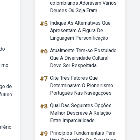
colombianos Adoravam Vários
Deuses Ou Seja Eram
#5
Indique As Alternativas Que
Apresentam A Figura De
Linguagem Personificação
ido
#6
Atualmente Tem-se Postulado
Que A Diversidade Cultural
nimo
Deve Ser Respeitada
#7
Cite Três Fatores Que
Determinaram O Pioneirismo
lgo de
Português Nas Navegações
futuro
#8
Qual Das Seguintes Opções
Melhor Descreve A Relação
Entre Imparcialidade
sfério
#9
Princípios Fundamentais Para