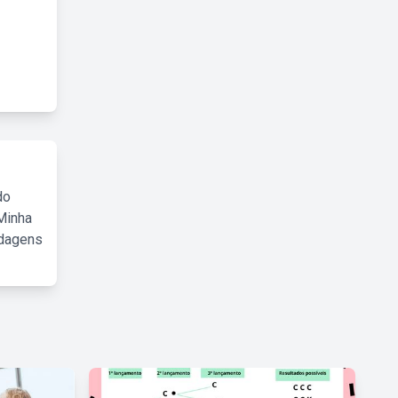
do
Minha
rdagens