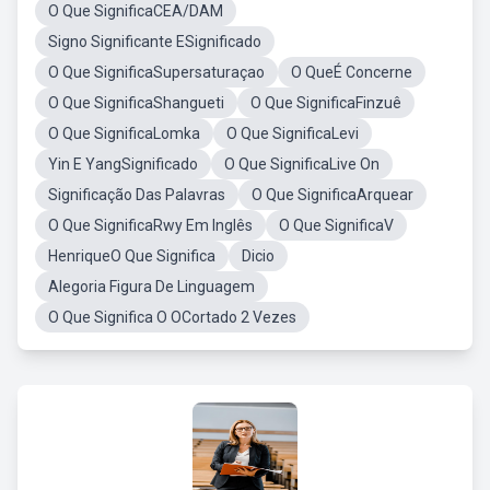
O Que SignificaCEA/DAM
Signo Significante ESignificado
O Que SignificaSupersaturaçao
O QueÉ Concerne
O Que SignificaShangueti
O Que SignificaFinzuê
O Que SignificaLomka
O Que SignificaLevi
Yin E YangSignificado
O Que SignificaLive On
Significação Das Palavras
O Que SignificaArquear
O Que SignificaRwy Em Inglês
O Que SignificaV
HenriqueO Que Significa
Dicio
Alegoria Figura De Linguagem
O Que Significa O OCortado 2 Vezes