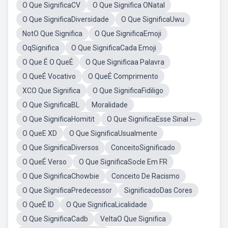
O Que SignificaCV
O Que Significa ONatal
O Que SignificaDiversidade
O Que SignificaUwu
NotO Que Significa
O Que SignificaEmoji
OqSignifica
O Que SignificaCada Emoji
O Que É O QueÉ
O Que Significaa Palavra
O QueÉ Vocativo
O QueÉ Comprimento
XCO Que Significa
O Que SignificaFidiligo
O Que SignificaBL
Moralidade
O Que SignificaHomitit
O Que SignificaEsse Sinal ⊢
O QueE XD
O Que SignificaUsualmente
O Que SignificaDiversos
ConceitoSignificado
O QueÉ Verso
O Que SignificaSocle Em FR
O Que SignificaChowbie
Conceito De Racismo
O Que SignificaPredecessor
SignificadoDas Cores
O QueÉ ID
O Que SignificaLicalidade
O Que SignificaCadb
VeltaO Que Significa