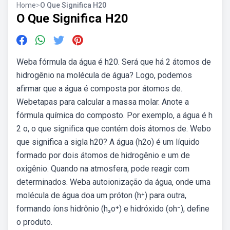
Home
>
O Que Significa H20
O Que Significa H20
Weba fórmula da água é h20. Será que há 2 átomos de
hidrogênio na molécula de água? Logo, podemos
afirmar que a água é composta por átomos de.
Webetapas para calcular a massa molar. Anote a
fórmula química do composto. Por exemplo, a água é h
2 o, o que significa que contém dois átomos de. Webo
que significa a sigla h20? A água (h2o) é um líquido
formado por dois átomos de hidrogênio e um de
oxigênio. Quando na atmosfera, pode reagir com
determinados. Weba autoionização da água, onde uma
molécula de água doa um próton (h⁺) para outra,
formando íons hidrônio (h₃o⁺) e hidróxido (oh⁻), define
o produto.