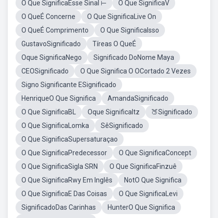
O Que SignificaEsse Sinal ⊢
O Que SignificaV
O QueÉ Concerne
O Que SignificaLive On
O QueÉ Comprimento
O Que SignificaIsso
GustavoSignificado
Tíreas O QueÉ
Oque SignificaNego
Significado DoNome Maya
CEOSignificado
O Que Significa O OCortado 2 Vezes
Signo Significante ESignificado
HenriqueO Que Significa
AmandaSignificado
O Que SignificaBL
Oque SignificaItz
🍑Significado
O Que SignificaLomka
SêSignificado
O Que SignificaSupersaturaçao
O Que SignificaPredecessor
O Que SignificaConcept
O Que SignificaSigla SRN
O Que SignificaFinzuê
O Que SignificaRwy Em Inglês
NotO Que Significa
O Que SignificaE Das Coisas
O Que SignificaLevi
SignificadoDas Carinhas
HunterO Que Significa