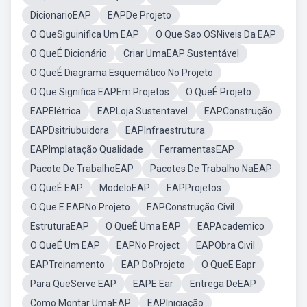
DicionarioEAP
EAPDe Projeto
O QueSiguinifica Um EAP
O Que Sao OSNiveis Da EAP
O QueÉ Dicionário
Criar UmaEAP Sustentável
O QueÉ Diagrama Esquemático No Projeto
O Que Significa EAPEm Projetos
O QueÉ Projeto
EAPElétrica
EAPLoja Sustentavel
EAPConstrução
EAPDsitriubuidora
EAPInfraestrutura
EAPImplatação Qualidade
FerramentasEAP
Pacote De TrabalhoEAP
Pacotes De Trabalho NaEAP
O QueÉ EAP
ModeloEAP
EAPProjetos
O Que E EAPNo Projeto
EAPConstrução Civil
EstruturaEAP
O QueÉ Uma EAP
EAPAcademico
O QueÉ Um EAP
EAPNo Project
EAPObra Civil
EAPTreinamento
EAP DoProjeto
O QueE Eapr
Para QueServe EAP
EAPE Ear
Entrega DeEAP
Como Montar UmaEAP
EAPIniciação