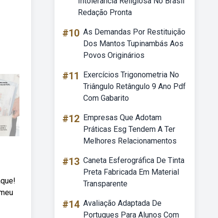
Intolerância Religiosa No Brasil
Redação Pronta
#10
As Demandas Por Restituição
Dos Mantos Tupinambás Aos
Povos Originários
#11
Exercícios Trigonometria No
Triângulo Retângulo 9 Ano Pdf
Com Gabarito
#12
Empresas Que Adotam
Práticas Esg Tendem A Ter
Melhores Relacionamentos
#13
Caneta Esferográfica De Tinta
Preta Fabricada Em Material
aque!
Transparente
 meu
#14
Avaliação Adaptada De
Portugues Para Alunos Com