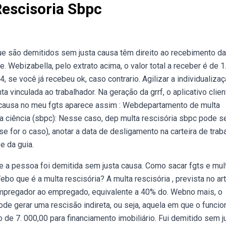
Rescisoria Sbpc
e são demitidos sem justa causa têm direito ao recebimento da
. Webizabella, pelo extrato acima, o valor total a receber é de 1
14, se você já recebeu ok, caso contrario. Agilizar a individualiza
a vinculada ao trabalhador. Na geração da grrf, o aplicativo clien
a causa no meu fgts aparece assim : Webdepartamento de multa
da ciência (sbpc): Nesse caso, dep multa rescisória sbpc pode s
e for o caso), anotar a data de desligamento na carteira de trab
e da guia.
e a pessoa foi demitida sem justa causa. Como sacar fgts e mul
o que é a multa rescisória? A multa rescisória , prevista no art
 empregador ao empregado, equivalente a 40% do. Webno mais, o
de gerar uma rescisão indireta, ou seja, aquela em que o funcio
 de 7. 000,00 para financiamento imobiliário. Fui demitido sem j