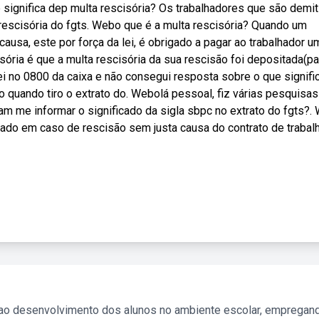
ignifica dep multa rescisória? Os trabalhadores que são demi
rescisória do fgts. Webo que é a multa rescisória? Quando um
sa, este por força da lei, é obrigado a pagar ao trabalhador u
ória é que a multa rescisória da sua rescisão foi depositada(p
ei no 0800 da caixa e não consegui resposta sobre o que signifi
 quando tiro o extrato do. Webolá pessoal, fiz várias pesquisas
am me informar o significado da sigla sbpc no extrato do fgts?.
ado em caso de rescisão sem justa causa do contrato de trabal
 ao desenvolvimento dos alunos no ambiente escolar, empregan