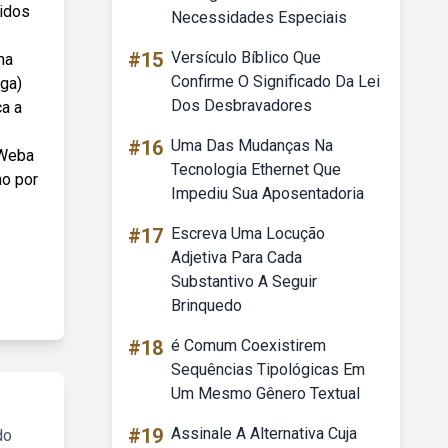
tidos
Necessidades Especiais
#15
Versículo Bíblico Que
ma
Confirme O Significado Da Lei
aga)
Dos Desbravadores
ca a
#16
Uma Das Mudanças Na
 Weba
Tecnologia Ethernet Que
ho por
Impediu Sua Aposentadoria
#17
Escreva Uma Locução
Adjetiva Para Cada
Substantivo A Seguir
Brinquedo
#18
é Comum Coexistirem
Sequências Tipológicas Em
Um Mesmo Gênero Textual
#19
Assinale A Alternativa Cuja
do