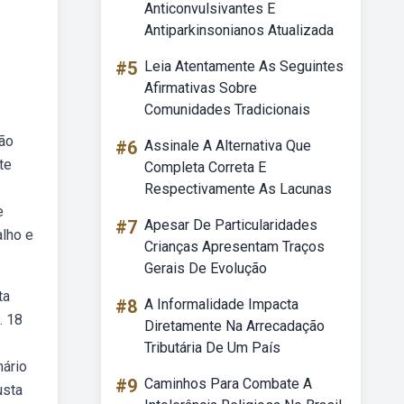
Anticonvulsivantes E
Antiparkinsonianos Atualizada
#5
Leia Atentamente As Seguintes
Afirmativas Sobre
Comunidades Tradicionais
.
ção
#6
Assinale A Alternativa Que
te
Completa Correta E
Respectivamente As Lacunas
e
#7
Apesar De Particularidades
alho e
Crianças Apresentam Traços
Gerais De Evolução
ta
#8
A Informalidade Impacta
. 18
Diretamente Na Arrecadação
Tributária De Um País
nário
#9
Caminhos Para Combate A
usta