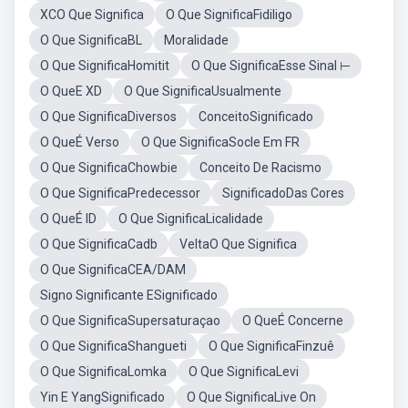
XCO Que Significa
O Que SignificaFidiligo
O Que SignificaBL
Moralidade
O Que SignificaHomitit
O Que SignificaEsse Sinal ⊢
O QueE XD
O Que SignificaUsualmente
O Que SignificaDiversos
ConceitoSignificado
O QueÉ Verso
O Que SignificaSocle Em FR
O Que SignificaChowbie
Conceito De Racismo
O Que SignificaPredecessor
SignificadoDas Cores
O QueÉ ID
O Que SignificaLicalidade
O Que SignificaCadb
VeltaO Que Significa
O Que SignificaCEA/DAM
Signo Significante ESignificado
O Que SignificaSupersaturaçao
O QueÉ Concerne
O Que SignificaShangueti
O Que SignificaFinzuê
O Que SignificaLomka
O Que SignificaLevi
Yin E YangSignificado
O Que SignificaLive On