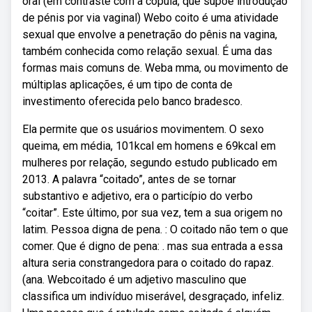
oral (em contraste com a cópula, que supõe introdução
de pénis por via vaginal) Webo coito é uma atividade
sexual que envolve a penetração do pênis na vagina,
também conhecida como relação sexual. É uma das
formas mais comuns de. Weba mma, ou movimento de
múltiplas aplicações, é um tipo de conta de
investimento oferecida pelo banco bradesco.
Ela permite que os usuários movimentem. O sexo
queima, em média, 101kcal em homens e 69kcal em
mulheres por relação, segundo estudo publicado em
2013. A palavra “coitado”, antes de se tornar
substantivo e adjetivo, era o particípio do verbo
“coitar”. Este último, por sua vez, tem a sua origem no
latim. Pessoa digna de pena. : O coitado não tem o que
comer. Que é digno de pena: . mas sua entrada a essa
altura seria constrangedora para o coitado do rapaz.
(ana. Webcoitado é um adjetivo masculino que
classifica um indivíduo miserável, desgraçado, infeliz.