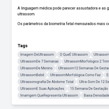
A linguagem médica pode parecer assustadora e as g
ultrassom.
Os parâmetros da biometria fetal mensurados mais 
Tags
Imagem DeUltrassom
O QueÉ Ultrassom
Ultrasso
UltrassomDe 7 Semanas
UltrassomMorfologico 2 Tri
UltrassomDe Menino
Ultrassom12 Semanas De Gesta
UltrassomBebê
UltrassomMorfológica Como Faz
E
Ultrassonografia De Abdome Total
Ultra-Som De 12 
UltrassomE Suas Aplicações
15 Semana De Gestação
Imamgem QueRepresenta Ultrassom
Baixa Densidad