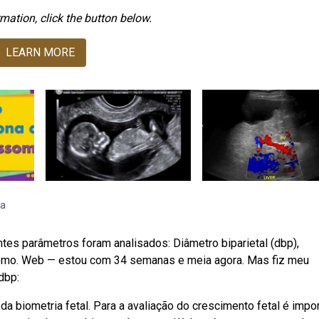
mation, click the button below.
LEARN MORE
na
ntes parâmetros foram analisados: Diâmetro biparietal (dbp),
m como. Web — estou com 34 semanas e meia agora. Mas fiz meu
dbp:
a biometria fetal. Para a avaliação do crescimento fetal é impo