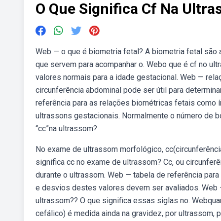
O Que Significa Cf Na Ultr
Web — o que é biometria fetal? A biometria fetal são
que servem para acompanhar o. Webo que é cf no ul
valores normais para a idade gestacional. Web — relaç
circunferência abdominal pode ser útil para determin
referência para as relações biométricas fetais com
ultrassons gestacionais. Normalmente o número de bc
“cc”na ultrassom?
No exame de ultrassom morfológico, cc(circunferênc
significa cc no exame de ultrassom? Cc, ou circunfer
durante o ultrassom. Web — tabela de referência para 
e desvios destes valores devem ser avaliados. Web —
ultrassom?? O que significa essas siglas no. Webqua
cefálico) é medida ainda na gravidez, por ultrassom,