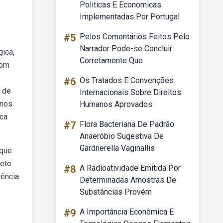
Politicas E Economicas
Implementadas Por Portugal
#5
Pelos Comentários Feitos Pelo
Narrador Pode-se Concluir
gica,
Corretamente Que
com
#6
Os Tratados E Convenções
s de
Internacionais Sobre Direitos
 nos
Humanos Aprovados
ica
#7
Flora Bacteriana De Padrão
Anaeróbio Sugestiva De
Gardnerella Vaginallis
 que
feto
#8
A Radioatividade Emitida Por
rência
Determinadas Amostras De
Substâncias Provém
#9
A Importância Econômica E