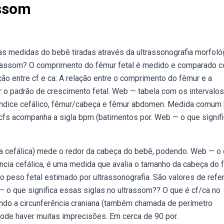
assom
 as medidas do bebê tiradas através da ultrassonografia morfoló
trassom? O comprimento do fêmur fetal é medido e comparado 
ão entre cf e ca: A relação entre o comprimento do fêmur e a
ar o padrão de crescimento fetal. Web — tabela com os intervalo
o índice cefálico, fêmur/cabeça e fêmur abdomen. Medida comum
fs acompanha a sigla bpm (batimentos por. Web — o que signif
ia cefálica) mede o redor da cabeça do bebê, podendo. Web — o
ência cefálica, é uma medida que avalia o tamanho da cabeça do 
o peso fetal estimado por ultrassonografia. São valores de refe
 o que significa essas siglas no ultrassom?? O que é cf/ca no
ndo a circunferência craniana (também chamada de perímetro
 pode haver muitas imprecisões. Em cerca de 90 por.