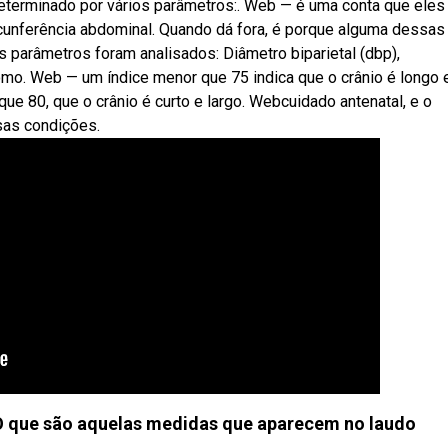
eterminado por vários parâmetros:. Web — é uma conta que eles
ircunferência abdominal. Quando dá fora, é porque alguma dessas
 parâmetros foram analisados: Diâmetro biparietal (dbp),
como. Web — um índice menor que 75 indica que o crânio é longo 
r que 80, que o crânio é curto e largo. Webcuidado antenatal, e o
sas condições.
 O que são aquelas medidas que aparecem no laudo