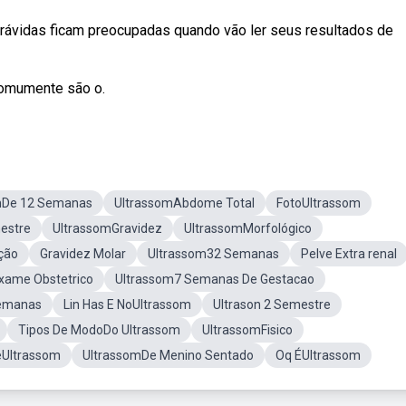
rávidas ficam preocupadas quando vão ler seus resultados de
comumente são o.
mDe 12 Semanas
UltrassomAbdome Total
FotoUltrassom
mestre
UltrassomGravidez
UltrassomMorfológico
ção
Gravidez Molar
Ultrassom32 Semanas
Pelve Extra renal
xame Obstetrico
Ultrassom7 Semanas De Gestacao
Semanas
Lin Has E NoUltrassom
Ultrason 2 Semestre
Tipos De ModoDo Ultrassom
UltrassomFisico
eUltrassom
UltrassomDe Menino Sentado
Oq ÉUltrassom