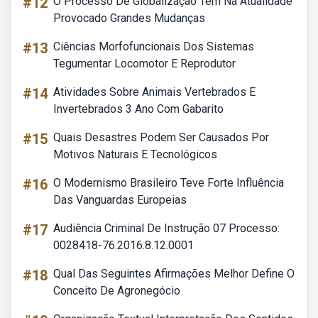
#12
O Processo De Globalização Tem Na Atualidade
Provocado Grandes Mudanças
#13
Ciências Morfofuncionais Dos Sistemas
Tegumentar Locomotor E Reprodutor
#14
Atividades Sobre Animais Vertebrados E
Invertebrados 3 Ano Com Gabarito
#15
Quais Desastres Podem Ser Causados Por
Motivos Naturais E Tecnológicos
#16
O Modernismo Brasileiro Teve Forte Influência
Das Vanguardas Europeias
#17
Audiência Criminal De Instrução 07 Processo:
0028418-76.2016.8.12.0001
#18
Qual Das Seguintes Afirmações Melhor Define O
Conceito De Agronegócio