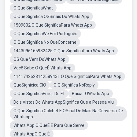
O Que SignificaWhat
O Que Significa OSSinais Do Whats App
1509802 O Que SignificaPara Whats App
O Que SignificaWe Em Português
O Que Significa No QueConcerne
1443096165982425 O Que SignificaPara Whats App
OS Que Vem DoWhats App
Você Sabe O QueÉ Whats App
4141742628142589431 O Que SignificaPara Whats App
QueSignicica CIO
O Q Significa NoReply
O Que SignificaEmoji Do Et
Baixar OWhats App
Dois Vistos Do Whats AppSignifica Que a Pessoa Viu
O Que Significa Colchet E OSinal De Mais Na Conversa De
Whatsapp
Whats App O QueÉ E Para Que Serve
Whats AppO Que É