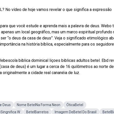
L? No vídeo de hoje vamos revelar o que significa a expressão
para que você estude e aprenda mais a palavra de deus. Webo 
 é apenas um local geográfico, mas um marco espiritual profundo
e ser “o deus da casa de deus”. Veja o significado etimológico ab
mportância na história bíblica, especialmente para os seguidor
bescola biblica dominical liçoes biblicas adultos betel. Ebd re
 (casa de deus) é um lugar a cerca de 16 quilômetros ao norte de
 originalmente a cidade real cananéia de luz.
e Deus
Nome BetelNa Forma Neon
ÓticaBetel
Singnifica W
BetelBarretos
Imagem DeBetel Do Brasil
BetelBi