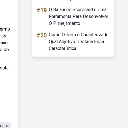
#19
O Balanced Scorecard é Uma
Ferramenta Para Desenvolver
O Planejamento
termo
#20
Como O Trem é Caracterizado
 nas
Qual Adjetivo Destaca Essa
aixo,
Característica
es do
vista
rigui