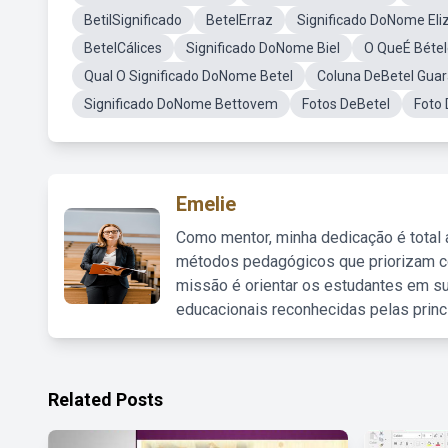
BetilSignificado
BetelErraz
Significado DoNome Eli
BetelCálices
Significado DoNome Biel
O QueÉ Bétel
Qual O Significado DoNome Betel
Coluna DeBetel Gua
Significado DoNome Bettovem
Fotos DeBetel
Foto 
Emelie
Como mentor, minha dedicação é total
métodos pedagógicos que priorizam co
missão é orientar os estudantes em su
educacionais reconhecidas pelas princ
Related Posts