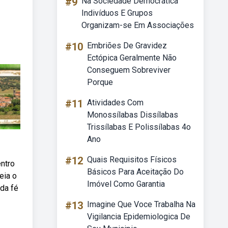
#9
Na Sociedade Democrática
Indivíduos E Grupos
Organizam-se Em Associações
#10
Embriões De Gravidez
Ectópica Geralmente Não
Conseguem Sobreviver
Porque
#11
Atividades Com
Monossílabas Dissílabas
Trissílabas E Polissílabas 4o
Ano
#12
Quais Requisitos Físicos
ntro
Básicos Para Aceitação Do
eia o
Imóvel Como Garantia
 da fé
#13
Imagine Que Voce Trabalha Na
Vigilancia Epidemiologica De