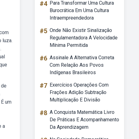
#4
Para Transformar Uma Cultura
Burocrática Em Uma Cultura
Intraempreendedora
#5
Onde Não Existir Sinalização
 com
Regulamentadora A Velocidade
 luza.
Mínima Permitida
.
ual
#6
Assinale A Alternativa Correta
 que
Com Relação Aos Povos
Indígenas Brasileiros
#7
Exercícios Operações Com
 de
Frações Adição Subtração
m
Multiplicação E Divisão
. É um
#8
A Conquista Matemática Livro
De Práticas E Acompanhamento
e a
Da Aprendizagem