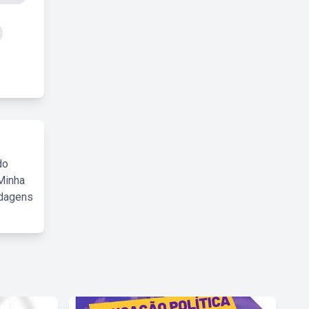
do
Minha
rdagens