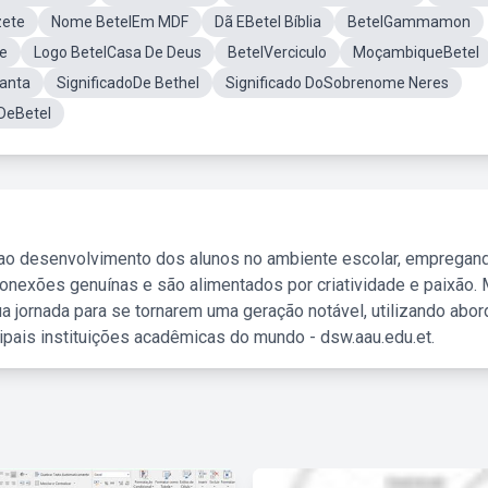
zete
Nome BetelEm MDF
Dã EBetel Bíblia
BetelGammamon
e
Logo BetelCasa De Deus
BetelVerciculo
MoçambiqueBetel
ranta
SignificadoDe Bethel
Significado DoSobrenome Neres
DeBetel
 ao desenvolvimento dos alunos no ambiente escolar, empregan
nexões genuínas e são alimentados por criatividade e paixão. 
a jornada para se tornarem uma geração notável, utilizando abo
ipais instituições acadêmicas do mundo - dsw.aau.edu.et.