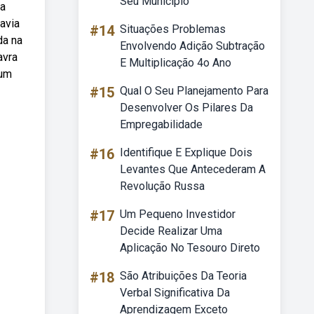
Seu Municipio
 a
havia
#14
Situações Problemas
da na
Envolvendo Adição Subtração
avra
E Multiplicação 4o Ano
 um
#15
Qual O Seu Planejamento Para
Desenvolver Os Pilares Da
Empregabilidade
#16
Identifique E Explique Dois
Levantes Que Antecederam A
Revolução Russa
#17
Um Pequeno Investidor
Decide Realizar Uma
Aplicação No Tesouro Direto
#18
São Atribuições Da Teoria
Verbal Significativa Da
Aprendizagem Exceto