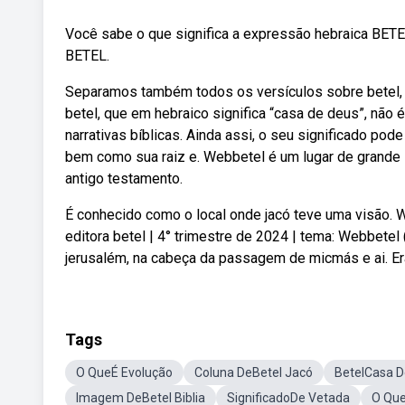
Você sabe o que significa a expressão hebraica BETE
BETEL.
Separamos também todos os versículos sobre betel, 
betel, que em hebraico significa “casa de deus”, não
narrativas bíblicas. Ainda assi, o seu significado pod
bem como sua raiz e. Webbetel é um lugar de grande i
antigo testamento.
É conhecido como o local onde jacó teve uma visão. We
editora betel | 4° trimestre de 2024 | tema: Webbetel
jerusalém, na cabeça da passagem de micmás e ai. Era
Tags
O QueÉ Evolução
Coluna DeBetel Jacó
BetelCasa D
Imagem DeBetel Biblia
SignificadoDe Vetada
O Que