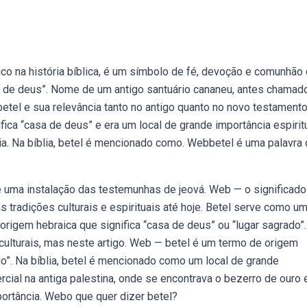
co na história bíblica, é um símbolo de fé, devoção e comunhão
a de deus”. Nome de um antigo santuário cananeu, antes chamado
etel e sua relevância tanto no antigo quanto no novo testamento
a “casa de deus” e era um local de grande importância espirit
blia. Na bíblia, betel é mencionado como. Webbetel é uma palavra
de uma instalação das testemunhas de jeová. Web — o significado
 tradições culturais e espirituais até hoje. Betel serve como u
rigem hebraica que significa “casa de deus” ou “lugar sagrado”
 culturais, mas neste artigo. Web — betel é um termo de origem
do”. Na bíblia, betel é mencionado como um local de grande
cial na antiga palestina, onde se encontrava o bezerro de ouro 
portância. Webo que quer dizer betel?