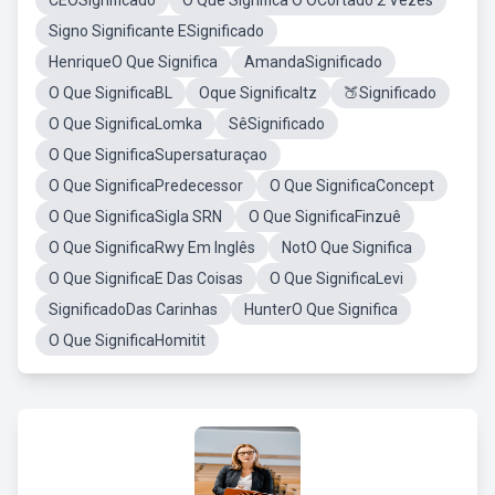
CEOSignificado
O Que Significa O OCortado 2 Vezes
Signo Significante ESignificado
HenriqueO Que Significa
AmandaSignificado
O Que SignificaBL
Oque SignificaItz
🍑Significado
O Que SignificaLomka
SêSignificado
O Que SignificaSupersaturaçao
O Que SignificaPredecessor
O Que SignificaConcept
O Que SignificaSigla SRN
O Que SignificaFinzuê
O Que SignificaRwy Em Inglês
NotO Que Significa
O Que SignificaE Das Coisas
O Que SignificaLevi
SignificadoDas Carinhas
HunterO Que Significa
O Que SignificaHomitit