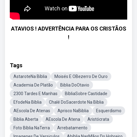
ATAVIOS ! ADVERTÊNCIA PARA OS CRISTÃOS
!
Tags
AstaroteNa Bíblia
Moisés E OBezerro De Ouro
Academia De Platão
Biblia DoOtavio
2300 Tardes E Manhas
BíbliaSobre Castidade
EfodeNa Bíblia
Chalé DoSacerdote Na Bíblia
AEscola De Atenas
Aprisco NaBiblia
Esquerdismo
Biblia Aberta
AEscola De Atena
Aristócrata
Foto Bíblia NaTerra
Arrebatamento
Imagenes De Versiculos
Abíblia NasMãos Do Hobreiro