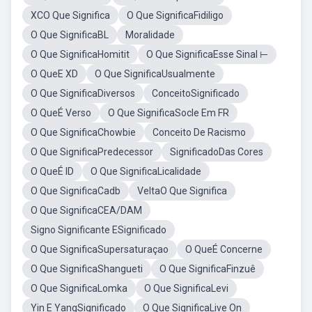
XCO Que Significa
O Que SignificaFidiligo
O Que SignificaBL
Moralidade
O Que SignificaHomitit
O Que SignificaEsse Sinal ⊢
O QueE XD
O Que SignificaUsualmente
O Que SignificaDiversos
ConceitoSignificado
O QueÉ Verso
O Que SignificaSocle Em FR
O Que SignificaChowbie
Conceito De Racismo
O Que SignificaPredecessor
SignificadoDas Cores
O QueÉ ID
O Que SignificaLicalidade
O Que SignificaCadb
VeltaO Que Significa
O Que SignificaCEA/DAM
Signo Significante ESignificado
O Que SignificaSupersaturaçao
O QueÉ Concerne
O Que SignificaShangueti
O Que SignificaFinzuê
O Que SignificaLomka
O Que SignificaLevi
Yin E YangSignificado
O Que SignificaLive On