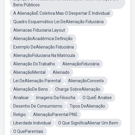
Bens Públicos
A AlienaçãoÉ Coletiva Mas O Despertar É Individual
Quadro Esquemático Lei DeAlienação Fiduciária
Alienacao Fiduciaria Layout
AlienaçãoAcadêmica Definição
Exemplo DeAlienação Fiduciária
AlienaçãoFiduciaria Na Matricula
Alienação DoTrabalho
AlienaçãoFiduciária
AlienaçãoMental
Alienado
Lei DeAlienação Parental
AlienaçãoConceito
AlienaçãoDe Bens
Charge SobreAlienação
Analisar
Imagens Da Filosofia
O QueÉ Analise
Desenho De Consumismo
Tipos DeAlienação
Religio
AlienaçãoParental PNG
Liberdade Individual
O Que SignificaAlienar Um Bem
O QueParentais