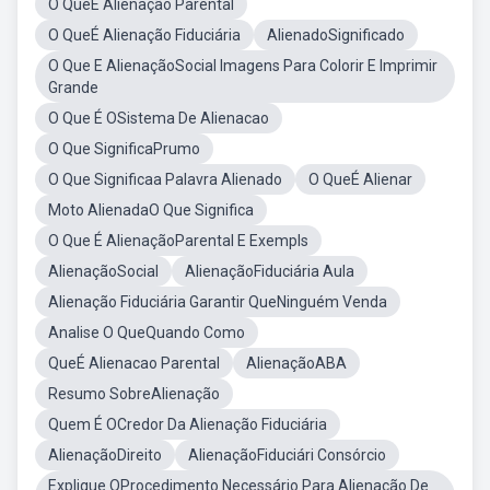
O QueÉ Alienação Parental
O QueÉ Alienação Fiduciária
AlienadoSignificado
O Que E AlienaçãoSocial Imagens Para Colorir E Imprimir
Grande
O Que É OSistema De Alienacao
O Que SignificaPrumo
O Que Significaa Palavra Alienado
O QueÉ Alienar
Moto AlienadaO Que Significa
O Que É AlienaçãoParental E Exempls
AlienaçãoSocial
AlienaçãoFiduciária Aula
Alienação Fiduciária Garantir QueNinguém Venda
Analise O QueQuando Como
QueÉ Alienacao Parental
AlienaçãoABA
Resumo SobreAlienação
Quem É OCredor Da Alienação Fiduciária
AlienaçãoDireito
AlienaçãoFiduciári Consórcio
Explique OProcedimento Necessário Para Alienação De