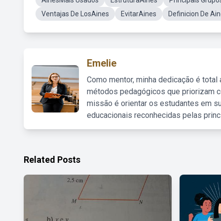
AinesMais Usados
EstruturaAines
Principais Grup
Ventajas De LosAines
EvitarAines
Definicion De Ai
Emelie
Como mentor, minha dedicação é total
métodos pedagógicos que priorizam co
missão é orientar os estudantes em su
educacionais reconhecidas pelas princ
Related Posts