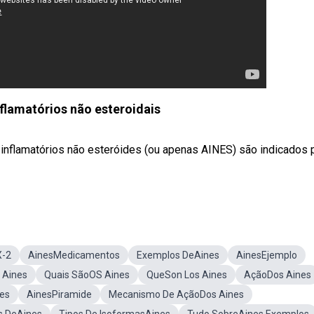
nflamatórios não esteroidais
i-inflamatórios não esteróides (ou apenas AINES) são indicados 
X-2
AinesMedicamentos
Exemplos DeAines
AinesEjemplo
 Aines
Quais SãoOS Aines
QueSon Los Aines
AçãoDos Aines
es
AinesPiramide
Mecanismo De AçãoDos Aines