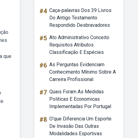
#4
Caça-palavras Dos 39 Livros
Do Antigo Testamento
Respondido Desbravadores
ução
#5
Ato Administrativo Conceito
ines
Requisitos Atributos
Classificação E Espécies
da que
#6
As Perguntas Evidenciam
Conhecimento Mínimo Sobre A
Carreira Profissional
#7
Quais Foram As Medidas
r
Politicas E Economicas
te
Implementadas Por Portugal
#8
O'que Diferencia Um Esporte
De Invasão Das Outras
Modalidades Esportivas