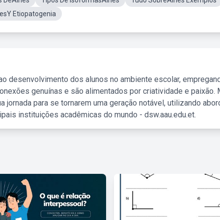
os DeAines
Tipos De IsoformasAines
Tudo SobreAines Exemplos
nesY Etiopatogenia
 ao desenvolvimento dos alunos no ambiente escolar, empregan
nexões genuínas e são alimentados por criatividade e paixão. 
a jornada para se tornarem uma geração notável, utilizando abo
ipais instituições acadêmicas do mundo - dsw.aau.edu.et.