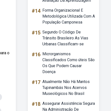
Avaliação Da Aprendizagem
#14
Forma Organizacional E
Metodológica Utilizada Com A
População Camponesa
#15
Segundo O Código De
Trânsito Brasileiro As Vias
Urbanas Classificam-se
para o
#16
Microrganismos
Classificados Como úteis São
Os Que Podem Causar
Doença
#17
Atualmente Não Há Mantos
Tupinambás Nos Acervos
Museológicos No Brasil
#18
Assegurar Assistência Segura
Na Administração De