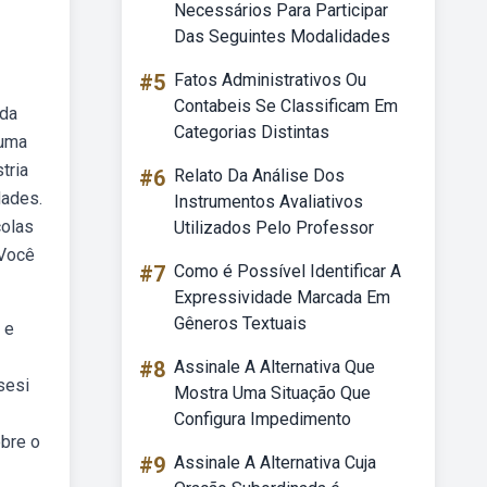
Necessários Para Participar
Das Seguintes Modalidades
#5
Fatos Administrativos Ou
Contabeis Se Classificam Em
 da
Categorias Distintas
 uma
tria
#6
Relato Da Análise Dos
dades.
Instrumentos Avaliativos
colas
Utilizados Pelo Professor
 Você
#7
Como é Possível Identificar A
Expressividade Marcada Em
Gêneros Textuais
 e
#8
Assinale A Alternativa Que
sesi
Mostra Uma Situação Que
Configura Impedimento
obre o
#9
Assinale A Alternativa Cuja