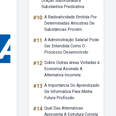
Oração Subordinada é
Substantiva Predicativa
#10
A Radioatividade Emitida Por
Determinadas Amostras De
Substâncias Provém
#11
A Administração Salarial Pode
Ser Entendida Como O
Processo Desenvolvido
#12
Sobre Outras áreas Voltadas à
Economia Assinale A
Alternativa Incorreta
#13
A Importância Do Aprendizado
De Informática Para Minha
Futura Profissão
#14
Qual Das Alternativas
Apresenta A Estrutura Correta