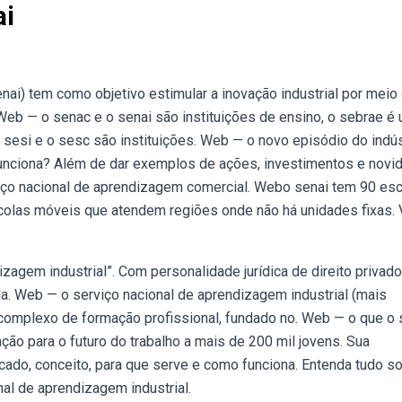
ai
nai) tem como objetivo estimular a inovação industrial por meio
 Web — o senac e o senai são instituições de ensino, o sebrae é
sesi e o sesc são instituições. Web — o novo episódio do indús
 funciona? Além de dar exemplos de ações, investimentos e novi
iço nacional de aprendizagem comercial. Webo senai tem 90 es
scolas móveis que atendem regiões onde não há unidades fixas.
izagem industrial”. Com personalidade jurídica de direito privado
ada. Web — o serviço nacional de aprendizagem industrial (mais
 complexo de formação profissional, fundado no. Web — o que o 
ão para o futuro do trabalho a mais de 200 mil jovens. Sua
icado, conceito, para que serve e como funciona. Entenda tudo s
nal de aprendizagem industrial.