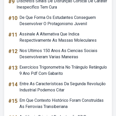
#9
Discretos Sinais De Disfunção Cortical De Caráter
Inespecífico Tem Cura
#10
De Que Forma Os Estudantes Conseguem
Desenvolver O Protagonismo Juvenil
#11
Assinale A Alternativa Que Indica
Respectivamente As Massas Moleculares
#12
Nos Ultimos 150 Anos As Ciencias Sociais
Desenvolveram Varias Maneiras
#13
Exercícios Trigonometria No Triângulo Retângulo
9 Ano Pdf Com Gabarito
#14
Entre As Características Da Segunda Revolução
Industrial Podemos Citar
#15
Em Que Contexto Histórico Foram Construídas
As Ferrovias Transiberiana