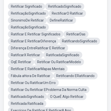
Retificar Significado
RetificadoSignificado
RetificaçãoSignificado
RectificarO Ratificar
SinonimoDe Retificar
DefineRatificar
RatificaçãoSignificado
Ratificar E Retificar Significados
RetificarDas
Ratificar E RetificarDiferença
RatificandoSignificado
Diferença EntreRatificar E Retificar
RatificarX Retificar
RatificadaSignificado
OqE Retificar
Retificar Ou RatificarModelo
Retificar E RatificarMapas Mentais
Fábula aHora De Ratificar
Retificando ERatificando
Retificar Ou RatificarUm Erro
Ratificar Ou Retificar EProblema Da Norma Culta
RatificadoSignificado
O QueÉ Algo Retificar
Retificada Ratificada
Exercícios De Ratificar E Retificar8 Ano