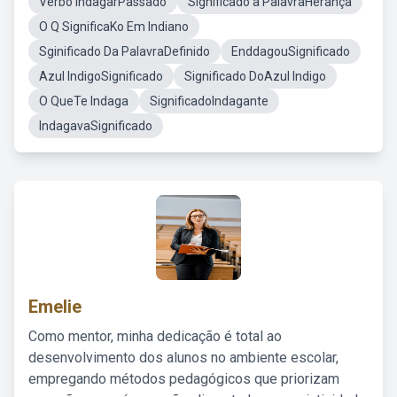
Verbo IndagarPassado
Significado a PalavraHerança
O Q SignificaKo Em Indiano
Sginificado Da PalavraDefinido
EnddagouSignificado
Azul IndigoSignificado
Significado DoAzul Indigo
O QueTe Indaga
SignificadoIndagante
IndagavaSignificado
Emelie
Como mentor, minha dedicação é total ao
desenvolvimento dos alunos no ambiente escolar,
empregando métodos pedagógicos que priorizam