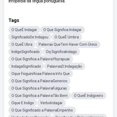
infopédia da língua portuguesa.
Tags
O QueÉ Indagar
O Que Significa Indagar
SignificadoDe Indagou
O QueÉ Umbra
O QueÉ Ubra
Palavras QueTem Haver Com Único
IndigoSignificado
Oq SignificaIndago
O Que Significa a PalavraYbyrapuar
IndagaSignificado
PalavrasD Indagação
Oque Fsiguinificaa Palavra Info Que
O Que Significa a PalavraGenerico
O Que Significa a PalavraFulguras
O Que Significa a PalavraTão Bem
O QueÉ Indigoeiro
Oque E Indigo
VerboIndagar
O Que Significado a PalavraEmpenho