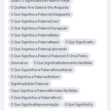
Qual E O SignificadoDa Palavra Voejar
O QueNao Vira Oalavra Vira Angustia
O Que Significa a PalavraSchlagsanhe
O Que Significa a PalavraCrisol
O Que Significa a PalavraYbyrapuan
O Que Significa a PalavraBiblia
O Que Significa a PalavraNaate
O Que SignificaAo
O Que Segniica a PalavraLaborando
O Que Significa a PalavraThalysson É Uma Pedra
Dicionários
O Que SignificaRedemuinho Na Biblia
O Que Siguinifica a PalavraRessaltando
O Q Significa a PalavrasAwllum
SignificadoDas Palavras
Oque Significa a PalavraAlmodes Na Biblia
O Que Siguinifica a PalavraArcot
O Que SignificaRepresentação
O Que SignificaOu