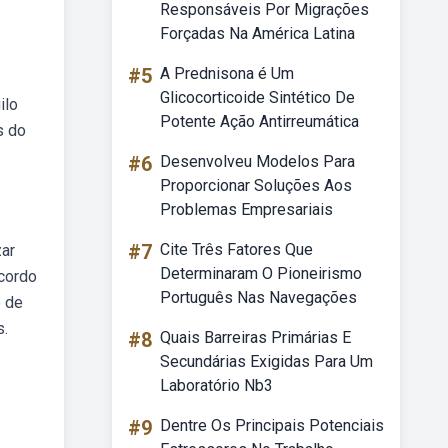
Responsáveis Por Migrações
Forçadas Na América Latina
#5
A Prednisona é Um
Glicocorticoide Sintético De
ilo
Potente Ação Antirreumática
s do
#6
Desenvolveu Modelos Para
Proporcionar Soluções Aos
Problemas Empresariais
#7
Cite Três Fatores Que
zar
Determinaram O Pioneirismo
acordo
Português Nas Navegações
o de
s.
#8
Quais Barreiras Primárias E
Secundárias Exigidas Para Um
Laboratório Nb3
#9
Dentre Os Principais Potenciais