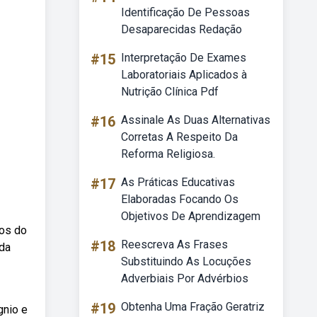
Identificação De Pessoas
Desaparecidas Redação
#15
Interpretação De Exames
Laboratoriais Aplicados à
Nutrição Clínica Pdf
#16
Assinale As Duas Alternativas
Corretas A Respeito Da
Reforma Religiosa.
#17
As Práticas Educativas
Elaboradas Focando Os
Objetivos De Aprendizagem
ios do
#18
Reescreva As Frases
 da
Substituindo As Locuções
Adverbiais Por Advérbios
#19
Obtenha Uma Fração Geratriz
gnio e