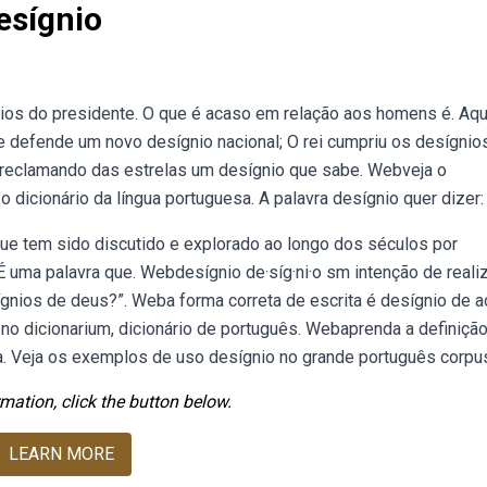
esígnio
os do presidente. O que é acaso em relação aos homens é. Aqu
te defende um novo desígnio nacional; O rei cumpriu os desígnio
ai reclamando das estrelas um desígnio que sabe. Webveja o
 o dicionário da língua portuguesa. A palavra desígnio quer dizer:
ue tem sido discutido e explorado ao longo dos séculos por
É uma palavra que. Webdesígnio de·síg·ni·o sm intenção de reali
ígnios de deus?”. Weba forma correta de escrita é desígnio de 
no dicionarium, dicionário de português. Webaprenda a definiçã
ca. Veja os exemplos de uso desígnio no grande português corpu
mation, click the button below.
LEARN MORE