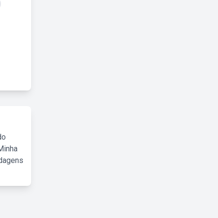
do
Minha
rdagens