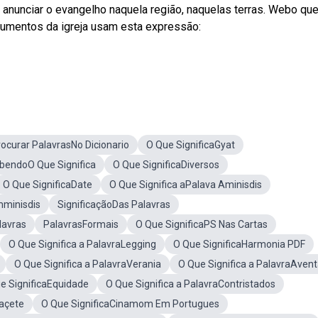
a anunciar o evangelho naquela região, naquelas terras. Webo qu
ocumentos da igreja usam esta expressão:
ocurar PalavrasNo Dicionario
O Que SignificaGyat
bendoO Que Significa
O Que SignificaDiversos
O Que SignificaDate
O Que Significa aPalava Aminisdis
mminisdis
SignificaçãoDas Palavras
lavras
PalavrasFormais
O Que SignificaPS Nas Cartas
O Que Significa a PalavraLegging
O Que SignificaHarmonia PDF
O Que Significa a PalavraVerania
O Que Significa a PalavraAven
e SignificaEquidade
O Que Significa a PalavraContristados
Caçete
O Que SignificaCinamom Em Portugues