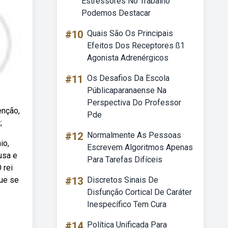
Estressores No Trabalho
Podemos Destacar
#10
Quais São Os Principais
Efeitos Dos Receptores ß1
Agonista Adrenérgicos
#11
Os Desafios Da Escola
Públicaparanaense Na
Perspectiva Do Professor
enção,
Pde
;
#12
Normalmente As Pessoas
io,
Escrevem Algoritmos Apenas
usa e
Para Tarefas Difíceis
 rei
que se
#13
Discretos Sinais De
Disfunção Cortical De Caráter
Inespecífico Tem Cura
#14
Política Unificada Para