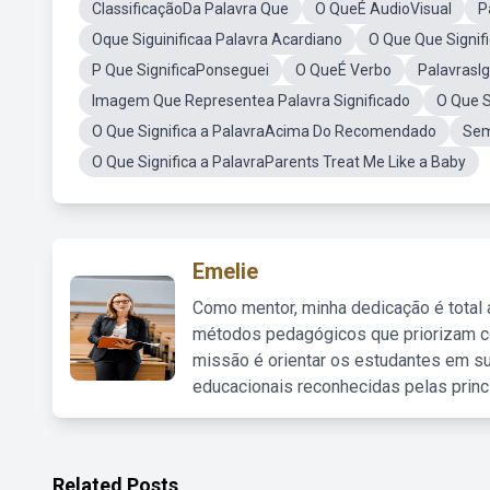
ClassificaçãoDa Palavra Que
O QueÉ AudioVisual
P
Oque Siguinificaa Palavra Acardiano
O Que Que Signif
P Que SignificaPonseguei
O QueÉ Verbo
PalavrasIg
Imagem Que Representea Palavra Significado
O Que S
O Que Significa a PalavraAcima Do Recomendado
Sem
O Que Significa a PalavraParents Treat Me Like a Baby
Emelie
Como mentor, minha dedicação é total
métodos pedagógicos que priorizam co
missão é orientar os estudantes em su
educacionais reconhecidas pelas princ
Related Posts