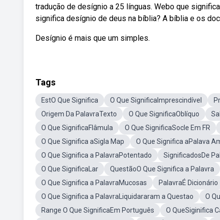
tradução de desígnio a 25 línguas. Webo que signific
significa desígnio de deus na bíblia? A bíblia e os d
Desígnio é mais que um simples.
Tags
EstO Que Significa
O Que SignificaImprescindível
Pr
Origem Da PalavraTexto
O Que SignificaOblíquo
Sa
O Que SignificaFlâmula
O Que SignificaSocle Em FR
O Que Significa aSigla Map
O Que Significa aPalava A
O Que Significa a PalavraPotentado
SignificadosDe Pa
O Que SignificaLar
QuestãoO Que Significa a Palavra
O Que Significa a PalavraMucosas
PalavraÉ Dicionário
O Que Significa a PalavraLiquidararam a Questao
O Qu
Range O Que SignificaEm Português
O QueSiginifica 