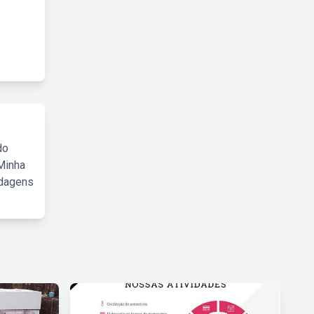
do
Minha
rdagens