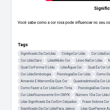
Signific
Você sabe como a cor roxa pode influenciar no seu 
Tags
Significado Da CorLilas
CódigoCor Lilás
Cor LilásEs
Cor LilásClaro
LilásMédio Cor
Lineo NaCor Lilás
M
Qual CorForma O Lilás
LilásÁgua Cor
Qual Éa Cor Li
Cor LilásSimbologia
PsicologiaDa Cor Lilás
Como Dei
Amarelo E MarromDa Que Cor
QuadradinhosDa Cor Lil
Como Fazer a Cor LilásCom Tinta
PsicologiaDas Cores 
Cor LilásFluorescente Em CMYK
Número 1Da Cor Lilás
Lilás Significado Da CorEm Calçados
Frase Sobrea Cor 
Significado Da Cor LilásPara Jaleco
Lilas QueParece Az