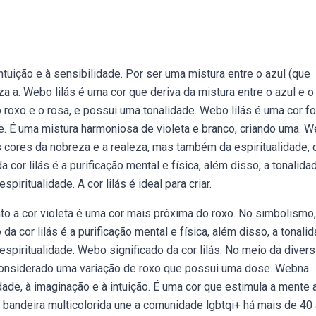
ntuição e à sensibilidade. Por ser uma mistura entre o azul (que
a a. Webo lilás é uma cor que deriva da mistura entre o azul e o
 roxo e o rosa, e possui uma tonalidade. Webo lilás é uma cor fo
e. É uma mistura harmoniosa de violeta e branco, criando uma. 
s cores da nobreza e a realeza, mas também da espiritualidade, 
 cor lilás é a purificação mental e física, além disso, a tonalida
iritualidade. A cor lilás é ideal para criar.
nto a cor violeta é uma cor mais próxima do roxo. No simbolismo,
a cor lilás é a purificação mental e física, além disso, a tonali
spiritualidade. Webo significado da cor lilás. No meio da diver
 considerado uma variação de roxo que possui uma dose. Webna
idade, à imaginação e à intuição. É uma cor que estimula a mente 
bandeira multicolorida une a comunidade lgbtqi+ há mais de 40