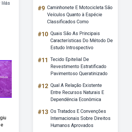
lilás
#9
Caminhonete E Motocicleta São
Veículos Quanto à Espécie
Classificados Como
#10
Quais São As Principais
Características Do Método De
Estudo Introspectivo
#11
Tecido Epitelial De
Revestimento Estratificado
Pavimentoso Queratinizado
#12
Qual A Relação Existente
Entre Recursos Naturais E
Dependência Econômica
#13
Os Tratados E Convenções
giu
Internacionais Sobre Direitos
 e
Humanos Aprovados