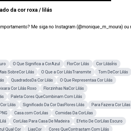
ado da cor roxa / lilás
comportamento? Me siga no Instagram (@monique_m_moura) ou no
curo
O Que Significa a CorAzul
FlorCor Lilás
Cor LilásÍris
ais SobreCor Lilás
O Que a Cor LilásTransmite
Tom DeCor Lilás
lás
QuadradosDa Cor Lilás
O Que Representaa Cor Lilás
xara Cor Lilás Roxo
Florzinhas NaCor Lilás
ás
Paleta Cores QueCombinam Com Lilás
Cor Lilás
Significado Da Cor DasFlores Lilás
Para Fazera Cor Lilas
 PNG
Casa.com CorLilas
Comidas Da CorLilas
Lilá
CorLilas Para Casa De Madeira
Efetio De CorLilas Escuro
ul Qual Cor
LiasCor
Cores QueContrastam Com Lilás