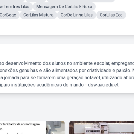
eTem Ires Lilás
Mensagem De CorLilis E Roxo
a CorBege
CorLilas Mistura
CorDe Linha Lilas
CorLilas Eco
 ao desenvolvimento dos alunos no ambiente escolar, empregan
nexões genuínas e são alimentados por criatividade e paixão. 
a jornada para se tornarem uma geração notável, utilizando abo
ipais instituições acadêmicas do mundo - dsw.aau.edu.et.