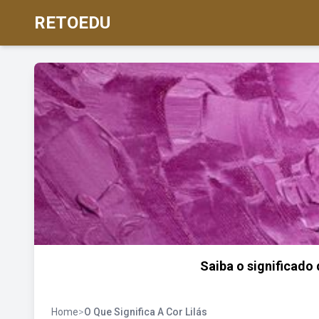
RETOEDU
Saiba o significado 
Home
>
O Que Significa A Cor Lilás