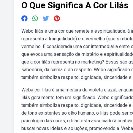
O Que Significa A Cor Lilás
Webo lilás é uma cor que remete à espiritualidade, à i
representa a tranquilidade) e o vermelho (que simboliz
vermelho. É considerada uma cor intermediária entre o
que evoca uma sensação de mistério e espiritualidad
que a cor lilás representa no marketing? Essas são a
sabedoria, da calma e do respeito. Webo significado da
também simboliza respeito, dignidade, sinceridade e esp
Weba cor lilás é uma mistura de violeta e azul, enqua
lilás geralmente tem um significado. Webo significado d
também simboliza respeito, dignidade, sinceridade e e
de tons existentes ao olho humano, o lilás pode ser
psicologia das cores, o lilás está associado à criativ
buscar novas ideias e soluções, promovendo a. Weba 