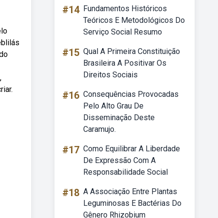
#14
Fundamentos Históricos
Teóricos E Metodológicos Do
elo
Serviço Social Resumo
blilás
#15
Qual A Primeira Constituição
ado
Brasileira A Positivar Os
Direitos Sociais
,
iar.
#16
Consequências Provocadas
Pelo Alto Grau De
Disseminação Deste
Caramujo.
#17
Como Equilibrar A Liberdade
De Expressão Com A
Responsabilidade Social
#18
A Associação Entre Plantas
Leguminosas E Bactérias Do
Gênero Rhizobium