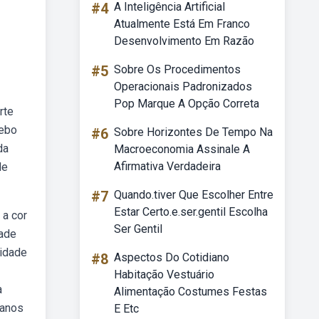
#4
A Inteligência Artificial
Atualmente Está Em Franco
Desenvolvimento Em Razão
#5
Sobre Os Procedimentos
Operacionais Padronizados
Pop Marque A Opção Correta
rte
Webo
#6
Sobre Horizontes De Tempo Na
da
Macroeconomia Assinale A
Afirmativa Verdadeira
de
#7
Quando.tiver Que Escolher Entre
Estar Certo.e.ser.gentil Escolha
 a cor
Ser Gentil
dade
sidade
#8
Aspectos Do Cotidiano
Habitação Vestuário
a
Alimentação Costumes Festas
 anos
E Etc