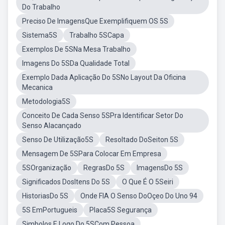
Do Trabalho
Preciso De ImagensQue Exemplifiquem OS 5S
Sistema5S
Trabalho 5SCapa
Exemplos De 5SNa Mesa Trabalho
Imagens Do 5SDa Qualidade Total
Exemplo Dada Aplicação Do 5SNo Layout Da Oficina
Mecanica
Metodologia5S
Conceito De Cada Senso 5SPra Identificar Setor Do
Senso Alacançado
Senso De Utilização5S
Resoltado DoSeiton 5S
Mensagem De 5SPara Colocar Em Empresa
5SOrganização
RegrasDo 5S
ImagensDo 5S
Significados DosItens Do 5S
O Que É O 5Seiri
HistoriasDo 5S
Onde FIA O Senso DoOçeo Do Uno 94
5S EmPortugueis
Placa5S Segurança
Simbolos E Logo Do 5SCom Pessoa