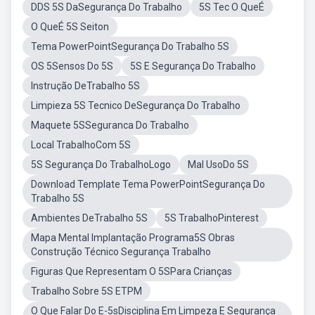
DDS 5S DaSegurança Do Trabalho
5S Tec O QueÉ
O QueÉ 5S Seiton
Tema PowerPointSegurança Do Trabalho 5S
OS 5Sensos Do 5S
5S E Segurança Do Trabalho
Instrução DeTrabalho 5S
Limpieza 5S Tecnico DeSegurança Do Trabalho
Maquete 5SSeguranca Do Trabalho
Local TrabalhoCom 5S
5S Segurança Do TrabalhoLogo
Mal UsoDo 5S
Download Template Tema PowerPointSegurança Do
Trabalho 5S
Ambientes DeTrabalho 5S
5S TrabalhoPinterest
Mapa Mental Implantação Programa5S Obras
Construção Técnico Segurança Trabalho
Figuras Que Representam O 5SPara Crianças
Trabalho Sobre 5S ETPM
O Que Falar Do E-5sDisciplina Em Limpeza E Segurança