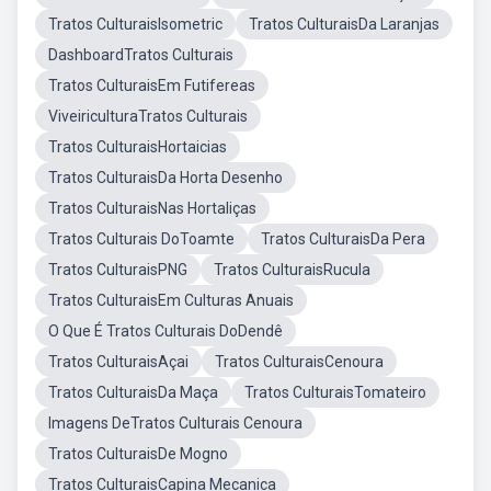
Tratos CulturaisIsometric
Tratos CulturaisDa Laranjas
DashboardTratos Culturais
Tratos CulturaisEm Futifereas
ViveiriculturaTratos Culturais
Tratos CulturaisHortaicias
Tratos CulturaisDa Horta Desenho
Tratos CulturaisNas Hortaliças
Tratos Culturais DoToamte
Tratos CulturaisDa Pera
Tratos CulturaisPNG
Tratos CulturaisRucula
Tratos CulturaisEm Culturas Anuais
O Que É Tratos Culturais DoDendê
Tratos CulturaisAçai
Tratos CulturaisCenoura
Tratos CulturaisDa Maça
Tratos CulturaisTomateiro
Imagens DeTratos Culturais Cenoura
Tratos CulturaisDe Mogno
Tratos CulturaisCapina Mecanica