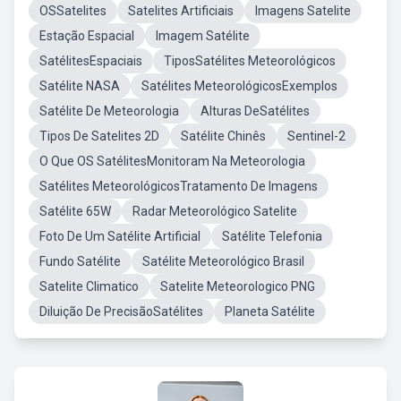
OSSatelites
Satelites Artificiais
Imagens Satelite
Estação Espacial
Imagem Satélite
SatélitesEspaciais
TiposSatélites Meteorológicos
Satélite NASA
Satélites MeteorológicosExemplos
Satélite De Meteorologia
Alturas DeSatélites
Tipos De Satelites 2D
Satélite Chinês
Sentinel-2
O Que OS SatélitesMonitoram Na Meteorologia
Satélites MeteorológicosTratamento De Imagens
Satélite 65W
Radar Meteorológico Satelite
Foto De Um Satélite Artificial
Satélite Telefonia
Fundo Satélite
Satélite Meteorológico Brasil
Satelite Climatico
Satelite Meteorologico PNG
Diluição De PrecisãoSatélites
Planeta Satélite