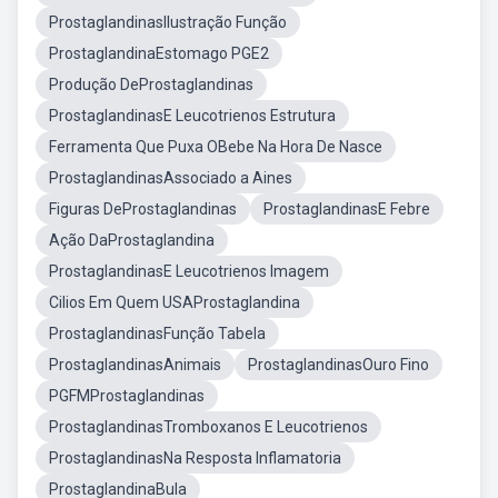
ProstaglandinasIlustração Função
ProstaglandinaEstomago PGE2
Produção DeProstaglandinas
ProstaglandinasE Leucotrienos Estrutura
Ferramenta Que Puxa OBebe Na Hora De Nasce
ProstaglandinasAssociado a Aines
Figuras DeProstaglandinas
ProstaglandinasE Febre
Ação DaProstaglandina
ProstaglandinasE Leucotrienos Imagem
Cilios Em Quem USAProstaglandina
ProstaglandinasFunção Tabela
ProstaglandinasAnimais
ProstaglandinasOuro Fino
PGFMProstaglandinas
ProstaglandinasTromboxanos E Leucotrienos
ProstaglandinasNa Resposta Inflamatoria
ProstaglandinaBula