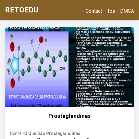
RETOEDU
Contact
Tos
DMCA
Prostaglandinas
Home
>
O Que São Prostaglandinas