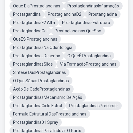
Oque E aProstaglandinas
ProstaglandinasInflamação
Prostagandina
ProstaglandinaD2
Prostangladina
ProstaglandinaF2 Alfa
ProstaglandinasEstrutura
ProstaglandinaGel
Prostaglandinas QueSon
QueES Prostaglandinas
ProstaglandinasNa Odontologia
ProstaglandinasDesenho
O QueÉ Prostaglandina
ProstaglandinasSlide
Via FormaçãoProstaglandinas
Síntese DasProstaglandinas
O Que Sãoas Prostaglandinas
Ação De CadaProstaglandinas
ProstaglandinasMecanismo De Ação
ProstaglandinaCiclo Estral
ProstaglandinasPrecursor
Formula Estrutural DasProstaglandinas
Prostaglandina01 Spray
ProstaglandinasPara Induzir O Parto