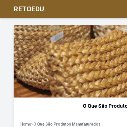
RETOEDU
O Que São Produt
Home
>
O Que São Produtos Manufaturados