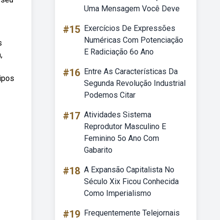
Uma Mensagem Você Deve
#15
Exercícios De Expressões
Numéricas Com Potenciação
s
E Radiciação 6o Ano
,
#16
Entre As Características Da
tipos
Segunda Revolução Industrial
Podemos Citar
#17
Atividades Sistema
Reprodutor Masculino E
Feminino 5o Ano Com
Gabarito
#18
A Expansão Capitalista No
Século Xix Ficou Conhecida
Como Imperialismo
#19
Frequentemente Telejornais