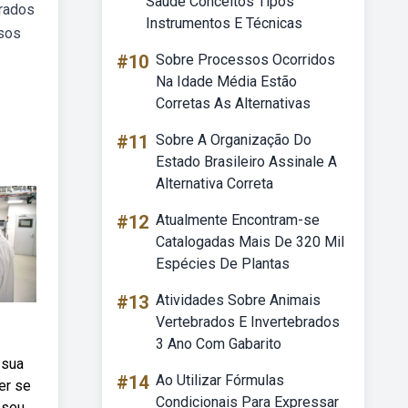
Saúde Conceitos Tipos
urados
Instrumentos E Técnicas
ssos
#10
Sobre Processos Ocorridos
Na Idade Média Estão
Corretas As Alternativas
#11
Sobre A Organização Do
Estado Brasileiro Assinale A
Alternativa Correta
#12
Atualmente Encontram-se
Catalogadas Mais De 320 Mil
Espécies De Plantas
#13
Atividades Sobre Animais
Vertebrados E Invertebrados
3 Ano Com Gabarito
 sua
#14
Ao Utilizar Fórmulas
er se
Condicionais Para Expressar
 seu