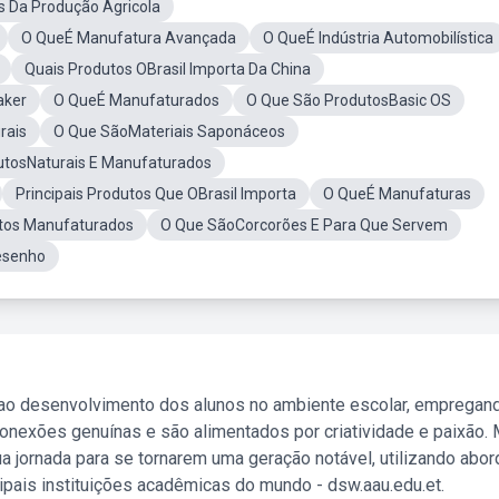
 Da Produção Agricola
O QueÉ Manufatura Avançada
O QueÉ Indústria Automobilística
Quais Produtos OBrasil Importa Da China
aker
O QueÉ Manufaturados
O Que São ProdutosBasic OS
rais
O Que SãoMateriais Saponáceos
utosNaturais E Manufaturados
Principais Produtos Que OBrasil Importa
O QueÉ Manufaturas
utos Manufaturados
O Que SãoCorcorões E Para Que Servem
esenho
 ao desenvolvimento dos alunos no ambiente escolar, empregan
nexões genuínas e são alimentados por criatividade e paixão. 
a jornada para se tornarem uma geração notável, utilizando abo
ipais instituições acadêmicas do mundo - dsw.aau.edu.et.