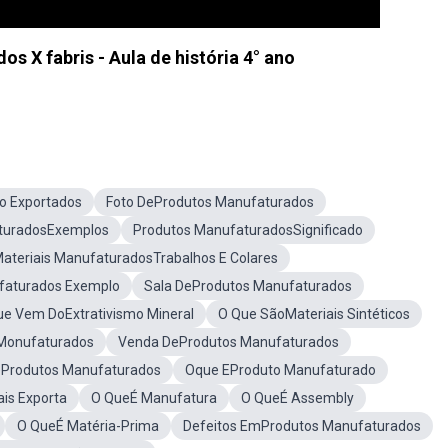
s X fabris - Aula de história 4° ano
o Exportados
Foto DeProdutos Manufaturados
turadosExemplos
Produtos ManufaturadosSignificado
ateriais ManufaturadosTrabalhos E Colares
faturados Exemplo
Sala DeProdutos Manufaturados
ue Vem DoExtrativismo Mineral
O Que SãoMateriais Sintéticos
 Monufaturados
Venda DeProdutos Manufaturados
Produtos Manufaturados
Oque EProduto Manufaturado
ais Exporta
O QueÉ Manufatura
O QueÉ Assembly
O QueÉ Matéria-Prima
Defeitos EmProdutos Manufaturados