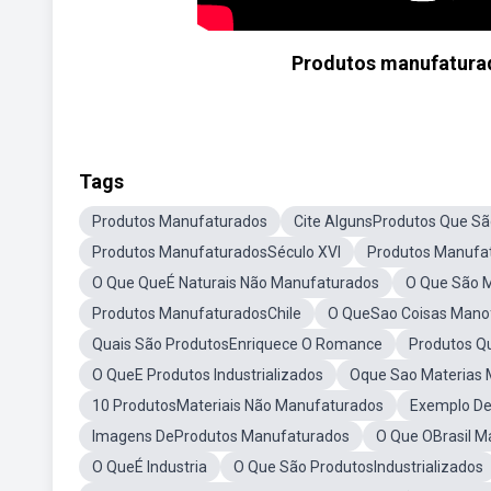
Produtos manufaturado
Tags
Produtos Manufaturados
Cite AlgunsProdutos Que Sã
Produtos ManufaturadosSéculo XVI
Produtos Manufa
O Que QueÉ Naturais Não Manufaturados
O Que São M
Produtos ManufaturadosChile
O QueSao Coisas Mano
Quais São ProdutosEnriquece O Romance
Produtos Q
O QueE Produtos Industrializados
Oque Sao Materias
10 ProdutosMateriais Não Manufaturados
Exemplo De
Imagens DeProdutos Manufaturados
O Que OBrasil M
O QueÉ Industria
O Que São ProdutosIndustrializados