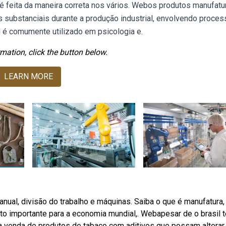
 é feita da maneira correta nos vários. Webos produtos manufat
substanciais durante a produção industrial, envolvendo proce
el é comumente utilizado em psicologia e.
mation, click the button below.
LEARN MORE
ual, divisão do trabalho e máquinas. Saiba o que é manufatura,
uito importante para a economia mundial,. Webapesar de o brasil t
 a venda de produtos de tabaco com aditivos que possam alterar