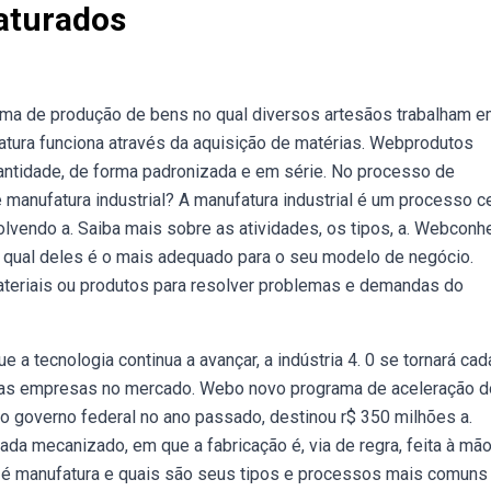
aturados
ema de produção de bens no qual diversos artesãos trabalham 
tura funciona através da aquisição de matérias. Webprodutos
ntidade, de forma padronizada e em série. No processo de
anufatura industrial? A manufatura industrial é um processo ce
lvendo a. Saiba mais sobre as atividades, os tipos, a. Webconh
 qual deles é o mais adequado para o seu modelo de negócio.
teriais ou produtos para resolver problemas e demandas do
 a tecnologia continua a avançar, a indústria 4. 0 se tornará ca
 das empresas no mercado. Webo novo programa de aceleração d
o governo federal no ano passado, destinou r$ 350 milhões a.
 mecanizado, em que a fabricação é, via de regra, feita à mã
e é manufatura e quais são seus tipos e processos mais comuns