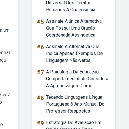
Universal Dos Direitos
Humanos A Observância
#5
Assinale A única Alternativa
Que Possui Uma Oração
em um
Coordenada Assindética
#6
Assinale A Alternativa Que
ntral
Indica Apenas Exemplos De
eça
Linguagem Não-verbal
#7
A Psicologia Da Educação
Comportamentalista Considera
A Aprendizagem Como
da vez
#8
Tecendo Linguagens Língua
o
Portuguesa 6 Ano Manual Do
Professor Respostas
o
#9
Estratégia De Avaliação Em
 é