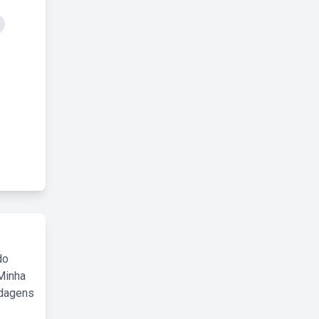
do
Minha
rdagens