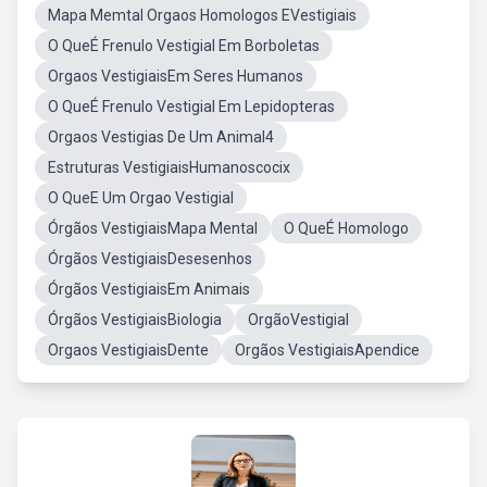
Mapa Memtal Orgaos Homologos EVestigiais
O QueÉ Frenulo Vestigial Em Borboletas
Orgaos VestigiaisEm Seres Humanos
O QueÉ Frenulo Vestigial Em Lepidopteras
Orgaos Vestigias De Um Animal4
Estruturas VestigiaisHumanoscocix
O QueE Um Orgao Vestigial
Órgãos VestigiaisMapa Mental
O QueÉ Homologo
Órgãos VestigiaisDesesenhos
Órgãos VestigiaisEm Animais
Órgãos VestigiaisBiologia
OrgãoVestigial
Orgaos VestigiaisDente
Orgãos VestigiaisApendice