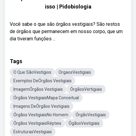
isso | Pidobiologia
Você sabe o que são órgãos vestigiais? São restos
de órgãos que permanecem em nosso corpo, que um
dia tiveram funções ...
Tags
O Que SãoVestígios
OrgaosVestigiais
Exemplos DeÓrgãos Vestigiais
ImagemÓrgãos Vestigiais
ÓrgãosVertigiais
Órgãos VestigiaisMapa Conceitual
Imagens DeÓrgãos Vestigiais
Órgãos VestigiaisNo Homem
ÓrgãoVestigiais
Órgãos VestigiaisRépteis
ÓgãosVestigiais
EstruturasVestigiais