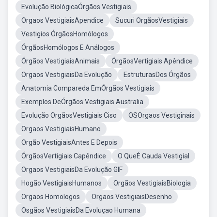
Evolução BiológicaÓrgãos Vestigiais
Orgaos VestigiaisApendice
Sucuri OrgãosVestigiais
Vestigios ÓrgãosHomólogos
ÓrgãosHomólogos E Análogos
Órgãos VestigiaisAnimais
ÓrgãosVertigiais Apêndice
Orgaos VestigiaisDa Evolução
EstruturasDos Órgãos
Anatomia Compareda EmÓrgãos Vestigiais
Exemplos DeÓrgãos Vestigiais Australia
Evolução OrgãosVestigiais Ciso
OSOrgaos Vestiginais
Orgaos VestigiaisHumano
Orgão VestigiaisAntes E Depois
ÓrgãosVertigiais Capêndice
O QueÉ Cauda Vestigial
Orgaos VestigiaisDa Evolução GIF
Hogão VestigiaisHumanos
Orgãos VestigiaisBiologia
Orgaos Homologos
Orgaos VestigiaisDesenho
Osgãos VestigiaisDa Evoluçao Humana