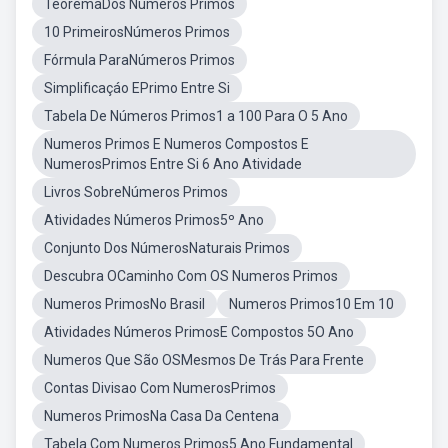
TeoremaDos Números Primos
10 PrimeirosNúmeros Primos
Fórmula ParaNúmeros Primos
Simplificaçáo EPrimo Entre Si
Tabela De Números Primos1 a 100 Para O 5 Ano
Numeros Primos E Numeros Compostos E
NumerosPrimos Entre Si 6 Ano Atividade
Livros SobreNúmeros Primos
Atividades Números Primos5º Ano
Conjunto Dos NúmerosNaturais Primos
Descubra OCaminho Com OS Numeros Primos
Numeros PrimosNo Brasil
Numeros Primos10 Em 10
Atividades Números PrimosE Compostos 5O Ano
Numeros Que São OSMesmos De Trás Para Frente
Contas Divisao Com NumerosPrimos
Numeros PrimosNa Casa Da Centena
Tabela Com Numeros Primos5 Ano Fundamental