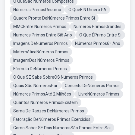
O QueSao Numeros Compostos
Números PrimosResumo
O QueE N Umero PA
Quadro Pronto DeNúmeros Primos Entre Si
MMCEntre Números Primos
Números PrimosGrandes
Numeros Primos Entre Si6 Ano
O Que ÉPrimo Entre Si
Imagens DeNúmeros Primos
Números Primos6º Ano
MatemáticaNúmeros Primos
ImagemDos Números Primos
Fórmula DeNúmeros Primos
O Que SE Sabe SobreOS Números Primos
Quais São NúmerosPar
Conceito DeNúmeros Primos
Números PrimosAté 2 Milhões
LivroNúmeros Primos
Quantos Números PrimosExistem
Soma De Raózes DeNúmeros Primos
Fatoração DeNúmeros Primos Exercícios
Como Saber SE Dois NumerosSão Primos Entre Sai