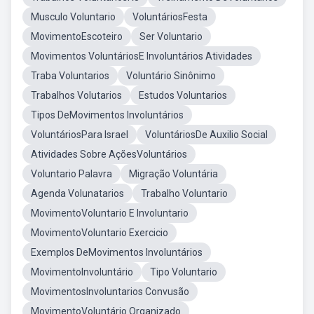
Musculo Voluntario
VoluntáriosFesta
MovimentoEscoteiro
Ser Voluntario
Movimentos VoluntáriosE Involuntários Atividades
Traba Voluntarios
Voluntário Sinônimo
Trabalhos Volutarios
Estudos Voluntarios
Tipos DeMovimentos Involuntários
VoluntáriosPara Israel
VoluntáriosDe Auxilio Social
Atividades Sobre AçõesVoluntários
Voluntario Palavra
Migração Voluntária
Agenda Volunatarios
Trabalho Voluntario
MovimentoVoluntario E Involuntario
MovimentoVoluntario Exercicio
Exemplos DeMovimentos Involuntários
MovimentoInvoluntário
Tipo Voluntario
MovimentosInvoluntarios Convusão
MovimentoVoluntário Organizado