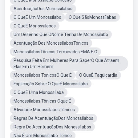
O QueÉ Monossilaba Conceito
AcentuaçãoDos Monossílabos
O QueÉ Um Monossílabo
O Que SãoMonossílabas
O QueE Monossilabos
Um Desenho Que ONome Tenha De Monossílabo
Acentuação Dos MonossílabosTônicos
MonossílabosTônicos Terminados EMA E O
Pesquisa Feita Em Mulheres Para SaberO Que Atraem
Elas Em Um Homem
Monossilabos TonicosO Que É
O QueÉ Taquicardia
Explicação Sobre O QueÉ Monossilaba
O QueÉ Uma Monossílaba
Monossílabas Tônicas Oque É
Atividade MonossílabosTônicos
Regras De AcentuaçãoDos Monossílabos
Regra De AcentuaçãoDos Monossílabos
Não É Um Monossílabo Tônico