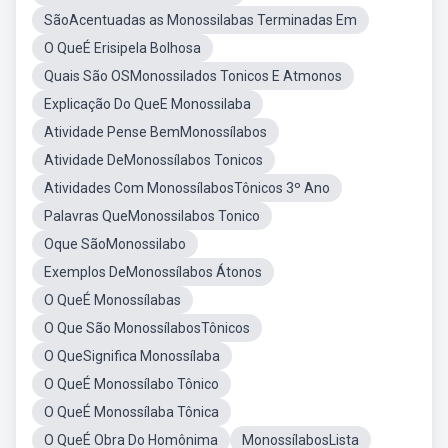
SãoAcentuadas as Monossilabas Terminadas Em
O QueÉ Erisipela Bolhosa
Quais São OSMonossilados Tonicos E Atmonos
Explicação Do QueE Monossilaba
Atividade Pense BemMonossílabos
Atividade DeMonossílabos Tonicos
Atividades Com MonossílabosTônicos 3º Ano
Palavras QueMonossilabos Tonico
Oque SãoMonossilabo
Exemplos DeMonossílabos Átonos
O QueÉ Monossílabas
O Que São MonossílabosTônicos
O QueSignifica Monossílaba
O QueÉ Monossílabo Tônico
O QueÉ Monossílaba Tônica
O QueÉ Obra Do Homônima
MonossílabosLista