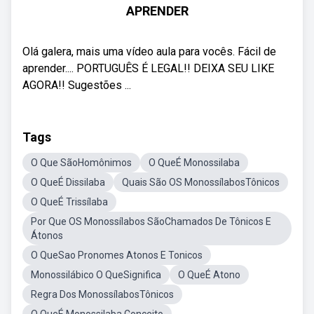
APRENDER
Olá galera, mais uma vídeo aula para vocês. Fácil de
aprender.... PORTUGUÊS É LEGAL!! DEIXA SEU LIKE
AGORA!! Sugestões ...
Tags
O Que SãoHomônimos
O QueÉ Monossilaba
O QueÉ Dissilaba
Quais São OS MonossílabosTônicos
O QueÉ Trissílaba
Por Que OS Monossílabos SãoChamados De Tônicos E
Átonos
O QueSao Pronomes Atonos E Tonicos
Monossilábico O QueSignifica
O QueÉ Atono
Regra Dos MonossílabosTônicos