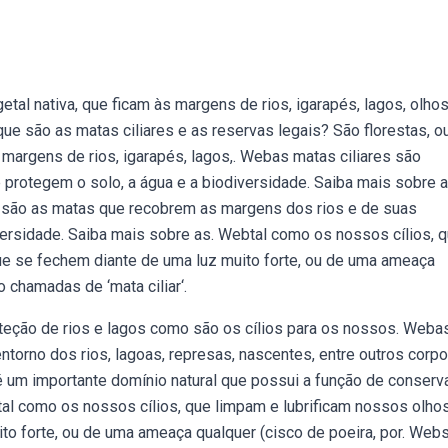
etal nativa, que ficam às margens de rios, igarapés, lagos, olho
ue são as matas ciliares e as reservas legais? São florestas, o
s margens de rios, igarapés, lagos,. Webas matas ciliares são
 protegem o solo, a água e a biodiversidade. Saiba mais sobre 
es são as matas que recobrem as margens dos rios e de suas
versidade. Saiba mais sobre as. Webtal como os nossos cílios, 
que se fechem diante de uma luz muito forte, ou de uma ameaça
 chamadas de ‘mata ciliar‘.
teção de rios e lagos como são os cílios para os nossos. Weba
ntorno dos rios, lagoas, represas, nascentes, entre outros corp
 é um importante domínio natural que possui a função de conserv
al como os nossos cílios, que limpam e lubrificam nossos olhos
to forte, ou de uma ameaça qualquer (cisco de poeira, por. Web