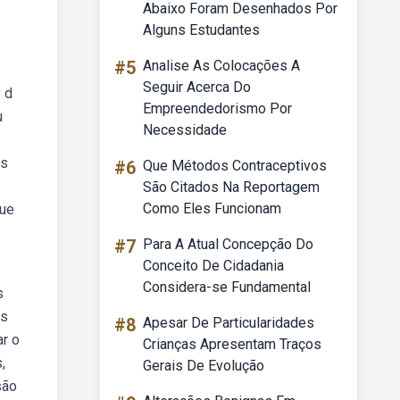
Abaixo Foram Desenhados Por
Alguns Estudantes
#5
Analise As Colocações A
Seguir Acerca Do
s d
Empreendedorismo Por
u
Necessidade
as
#6
Que Métodos Contraceptivos
São Citados Na Reportagem
Como Eles Funcionam
que
#7
Para A Atual Concepção Do
Conceito De Cidadania
Considera-se Fundamental
s
os
#8
Apesar De Particularidades
ar o
Crianças Apresentam Traços
,
Gerais De Evolução
são