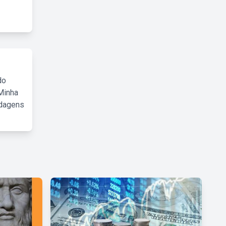
do
Minha
rdagens