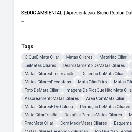
SEDUC AMBIENTAL | Apresentação: Bruno Reolon Dat
...
Tags
O QueÉ Mata Ciliar
Matas Ciliares
MataNão Ciliar
LeiMatas Ciliares
Desmatamento DeMatas Ciliares
Matas CiliaresPreservação
Desenho DaMata Ciliar
Matas CiliaresDevaatdas
Mata CiliarFiltro
Matas Cil
Foto DeMata Ciliar
Imagens De RiosQue Não Mata Cilia
AssoreamentoMatas Ciliares
Area ComMata Ciliar
Matas CiliaresE De Galeria
Remoção DeMatas Ciliares
Mata CiliarErosão
Desafios Para asMatas Ciliares
M
PradMata Ciliar
Com MedirMatas Ciliares
Esquema 
Matas CiliaresDesenho Explicação
Rio Que Não TemMat