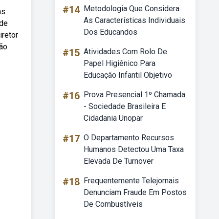
#14
Metodologia Que Considera
as
As Características Individuais
 de
Dos Educandos
iretor
são
#15
Atividades Com Rolo De
Papel Higiênico Para
Educação Infantil Objetivo
#16
Prova Presencial 1º Chamada
- Sociedade Brasileira E
Cidadania Unopar
#17
O Departamento Recursos
Humanos Detectou Uma Taxa
Elevada De Turnover
#18
Frequentemente Telejornais
Denunciam Fraude Em Postos
De Combustíveis