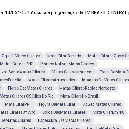
a: 14/05/2021 Assista a programação da TV BRASIL CENTRAL 
Oque EMatas Ciliares
Mata CiliarCerrado
Matas CiliaresQuais S
Matas CiliaresPNG
Plantas NativasMatas Ciliares
Livro SobreMatas Ciliares
Matas CiliaresImagem
Fotos DeMata Ci
iaresFunção
Matas CiliaresArrancadas
Imagens DeMatas Ciliare
r
Flores DasMatas Ciliares
Matas CiliaresRegião Nordeste
Matas Ciliares OSCílios Do Rio
Mata CiliareNo Brasil
Mata CiliarPPT
Figura DaMata Ciliar
OqSão Matas Ciliares
atas Ciliares3º Ano
Solos DasMatas Ciliares
Mata CiliarEm 4K
DeMatas Ciliares
Espessura DasMatas Ciliares
a Ciliar
Matas Ciliares DoRio Capibaribw
CartilhaMata Ciliar