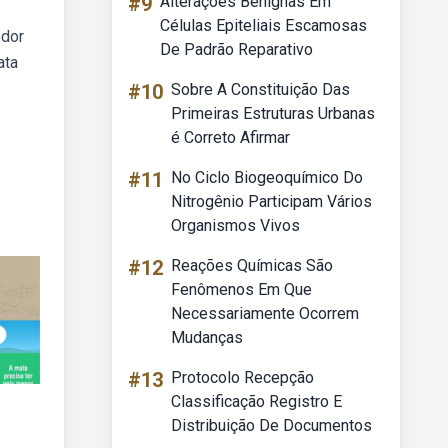
#9
Alterações Benignas Em
Células Epiteliais Escamosas
edor
De Padrão Reparativo
ata
#10
Sobre A Constituição Das
Primeiras Estruturas Urbanas
é Correto Afirmar
#11
No Ciclo Biogeoquímico Do
Nitrogênio Participam Vários
Organismos Vivos
#12
Reações Químicas São
Fenômenos Em Que
Necessariamente Ocorrem
Mudanças
#13
Protocolo Recepção
Classificação Registro E
Distribuição De Documentos