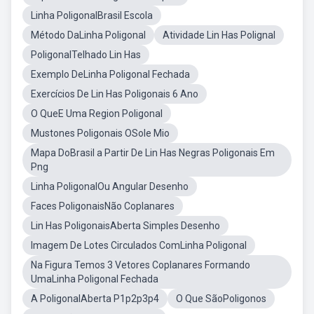
Linha PoligonalBrasil Escola
Método DaLinha Poligonal
Atividade Lin Has Polignal
PoligonalTelhado Lin Has
Exemplo DeLinha Poligonal Fechada
Exercícios De Lin Has Poligonais 6 Ano
O QueE Uma Region Poligonal
Mustones Poligonais OSole Mio
Mapa DoBrasil a Partir De Lin Has Negras Poligonais Em
Png
Linha PoligonalOu Angular Desenho
Faces PoligonaisNão Coplanares
Lin Has PoligonaisAberta Simples Desenho
Imagem De Lotes Circulados ComLinha Poligonal
Na Figura Temos 3 Vetores Coplanares Formando
UmaLinha Poligonal Fechada
A PoligonalAberta P1p2p3p4
O Que SãoPoligonos