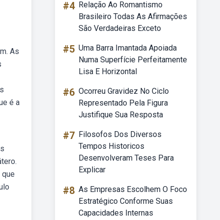
#4
Relação Ao Romantismo
Brasileiro Todas As Afirmações
São Verdadeiras Exceto
#5
Uma Barra Imantada Apoiada
um. As
Numa Superfície Perfeitamente
s
Lisa E Horizontal
as
#6
Ocorreu Gravidez No Ciclo
ue é a
Representado Pela Figura
Justifique Sua Resposta
#7
Filosofos Dos Diversos
Tempos Historicos
as
Desenvolveram Teses Para
tero.
Explicar
o que
ulo
#8
As Empresas Escolhem O Foco
Estratégico Conforme Suas
Capacidades Internas