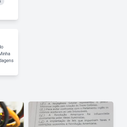
m
do
Minha
rdagens