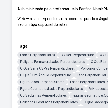
Aula ministrada pelo professor Ítalo Benfica. Natal/R
Web — retas perpendiculares ocorrem quando o ângulo 
são um tipo especial de retas.
Tags
Lados Perpendiculares
O QueÉ Perpendicular
O Que
Poligono FormaturaLados Perpendiculares
O QueÉ Lin
O Que Seria OSPés Perpendiculares
Polígonos ComLad
O QueÉ Um Ângulo Perpendicular
Lado Perpendicular
FiguraLados Perpendiculares
Lados PerpendicularesTr
Figura GeometricaLados Perpendiculares
AtividadesL
Oq SãoLinhas Perpendiculares
Figuras GeometricasQ
Poligonos ComLados Perpendiculares
O Que SãoSegm