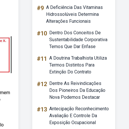
#9
A Deficiência Das Vitaminas
Hidrossolúveis Determina
Alterações Funcionais
#10
Dentro Dos Conceitos De
Sustentabilidade Corporativa
Temos Que Dar Enfase
#11
A Doutrina Trabalhista Utiliza
Termos Distintos Para
Extinção Do Contrato
#12
Dentre As Reivindicações
Dos Pioneiros Da Educação
homem
Nova Podemos Destacar
e
#13
Antecipação Reconhecimento
Avaliação E Controle Da
Exposição Ocupacional
lo