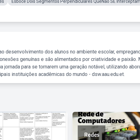
es
Esboce Dois Segmentos Perpendiculares QueNão SE Intercepta
 ao desenvolvimento dos alunos no ambiente escolar, empregan
nexões genuínas e são alimentados por criatividade e paixão. 
a jornada para se tornarem uma geração notável, utilizando abo
ipais instituições acadêmicas do mundo - dsw.aau.edu.et.