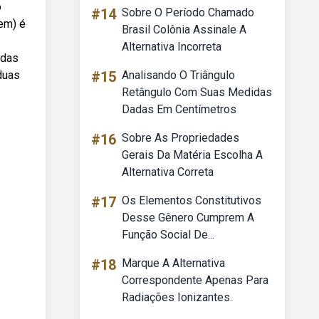
o
#14
Sobre O Período Chamado
em) é
Brasil Colônia Assinale A
Alternativa Incorreta
adas
duas
#15
Analisando O Triângulo
Retângulo Com Suas Medidas
Dadas Em Centímetros
#16
Sobre As Propriedades
Gerais Da Matéria Escolha A
Alternativa Correta
#17
Os Elementos Constitutivos
Desse Gênero Cumprem A
Função Social De...
#18
Marque A Alternativa
Correspondente Apenas Para
Radiações Ionizantes.