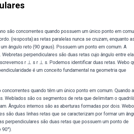
ulares
ano são concorrentes quando possuem um único ponto em com
ordo. (resposta):as retas paralelas nunca se cruzam, enquanto a
m um ângulo reto (90 graus). Possuem um ponto em comum. A
o. Webretas perpendiculares são duas retas cujo ângulo entre el
escrevemos r ⊥ s r ⊥ s. Podemos identificar duas retas. Webo q
rpendicularidade é um conceito fundamental na geometria que
o concorrentes quando têm um único ponto em comum. Quando 
s. Weblados são os segmentos de reta que delimitam o quadrilá
am. Ângulos internos são as aberturas formadas por dois. Web
es são duas linhas retas que se caracterizam por formar um âng
etas perpendiculares são duas retas que possuem um ponto de
 90°).