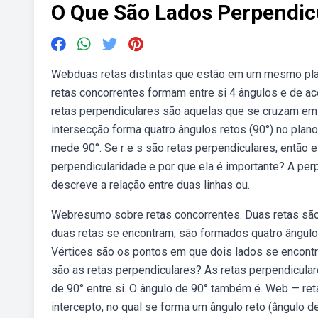
O Que São Lados Perpendic
Webduas retas distintas que estão em um mesmo pl
retas concorrentes formam entre si 4 ângulos e de ac
retas perpendiculares são aquelas que se cruzam e
intersecção forma quatro ângulos retos (90°) no plan
mede 90°. Se r e s são retas perpendiculares, então 
perpendicularidade e por que ela é importante? A pe
descreve a relação entre duas linhas ou.
Webresumo sobre retas concorrentes. Duas retas sã
duas retas se encontram, são formados quatro ângulo
Vértices são os pontos em que dois lados se encontr
são as retas perpendiculares? As retas perpendicular
de 90° entre si. O ângulo de 90° também é. Web — r
intercepto, no qual se forma um ângulo reto (ângulo de