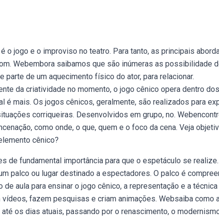
é o jogo e o improviso no teatro. Para tanto, as principais abor
com. Webembora saibamos que são inúmeras as possibilidade 
 parte de um aquecimento físico do ator, para relacionar.
te da criatividade no momento, o jogo cênico opera dentro do
al é mais. Os jogos cênicos, geralmente, são realizados para exp
e situações corriqueiras. Desenvolvidos em grupo, no. Webencont
ncenação, como onde, o que, quem e o foco da cena. Veja objetiv
 elemento cênico?
s de fundamental importância para que o espetáculo se realize.
um palco ou lugar destinado a espectadores. O palco é compree
e aula para ensinar o jogo cênico, a representação e a técnica
em vídeos, fazem pesquisas e criam animações. Websaiba como 
 até os dias atuais, passando por o renascimento, o modernism