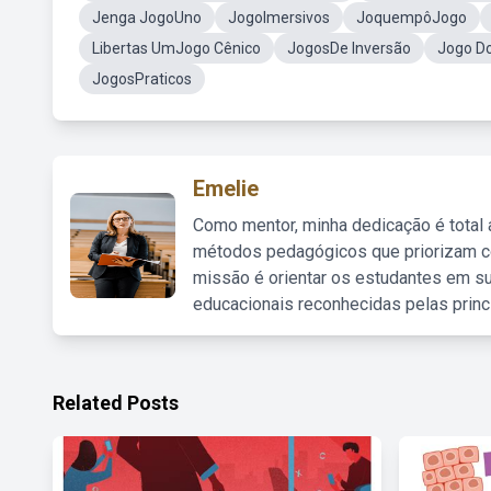
Jenga JogoUno
JogoImersivos
JoquempôJogo
Libertas UmJogo Cênico
JogosDe Inversão
Jogo D
JogosPraticos
Emelie
Como mentor, minha dedicação é total
métodos pedagógicos que priorizam co
missão é orientar os estudantes em su
educacionais reconhecidas pelas princ
Related Posts