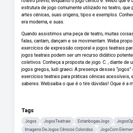
roteiro prévio, enquanto o jogo cênico é. Webo que é
estrutura de jogo comumente utilizado no teatro, que 
artes cénicas, suas origens, tipos e exemplos. Conheç
era moderna, e suas.
Quando assistimos uma peça de teatro, muitas coisa
falas, cantam, dançam e se movimentam. Weba propos
exercícios de expressão corporal e jogos teatrais par
jogos teatrais podem ser um recurso didático potente
coletivos. Conheça a proposta de jogo. C. , diante de
jogos gregos, ludi graeci. A presença desses “jogos
exercícios teatrais para práticas cênicas acessíveis,
saberes. Websaiba o que é o tire dúvidas! Oque é a 
Tags
Jogos
JogosTeatrais
EstanbogasJogo
JogosOp
Imagens DeJogos Cênicos Coloridos
JogoCom Elemen