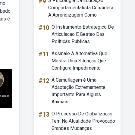
#9
A Psicologia Da Educação
omo
Comportamentalista Considera
ábado
A Aprendizagem Como
ais é
#10
O Instrumento Estrategico De
Articulacao E Gestao Das
Politicas Publicas
#11
Assinale A Alternativa Que
Mostra Uma Situação Que
Configura Impedimento
#12
A Camuflagem é Uma
Adaptação Extremamente
Importante Para Alguns
Animais
#13
O Processo De Globalização
Tem Na Atualidade Provocado
Grandes Mudanças