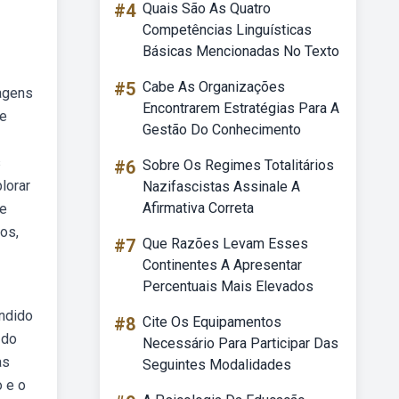
#4
Quais São As Quatro
Competências Linguísticas
Básicas Mencionadas No Texto
#5
Cabe As Organizações
dagens
Encontrarem Estratégias Para A
de
Gestão Do Conhecimento
s
#6
Sobre Os Regimes Totalitários
lorar
Nazifascistas Assinale A
Afirmativa Correta
re
os,
#7
Que Razões Levam Esses
Continentes A Apresentar
Percentuais Mais Elevados
ndido
#8
Cite Os Equipamentos
 do
Necessário Para Participar Das
as
Seguintes Modalidades
o e o