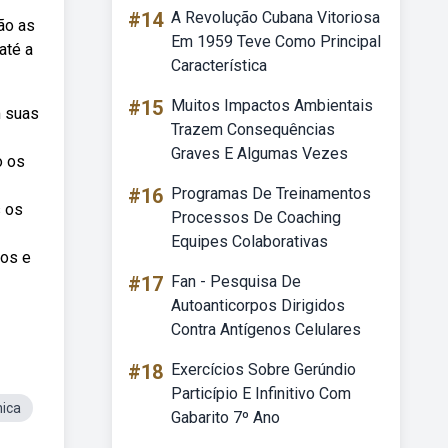
#14
A Revolução Cubana Vitoriosa
são as
Em 1959 Teve Como Principal
até a
Característica
#15
Muitos Impactos Ambientais
m suas
Trazem Consequências
Graves E Algumas Vezes
o os
#16
Programas De Treinamentos
s os
Processos De Coaching
Equipes Colaborativas
ios e
#17
Fan - Pesquisa De
Autoanticorpos Dirigidos
Contra Antígenos Celulares
#18
Exercícios Sobre Gerúndio
Particípio E Infinitivo Com
ica
Gabarito 7º Ano