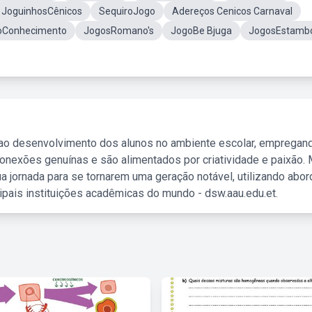
JoguinhosCênicos
SequiroJogo
Adereços Cenicos Carnaval
oConhecimento
JogosRomano's
JogoBe Bjuga
JogosEstamb
 ao desenvolvimento dos alunos no ambiente escolar, empregan
nexões genuínas e são alimentados por criatividade e paixão. 
a jornada para se tornarem uma geração notável, utilizando abo
ipais instituições acadêmicas do mundo - dsw.aau.edu.et.