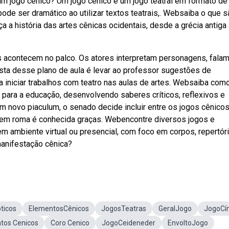
 um jogo cênico? Um jogo cênico é um jogo teatral em formato de
pode ser dramático ao utilizar textos teatrais,. Websaiba o que 
a a história das artes cênicas ocidentais, desde a grécia antiga 
s acontecem no palco. Os atores interpretam personagens, fala
ta desse plano de aula é levar ao professor sugestões de
a iniciar trabalhos com teatro nas aulas de artes. Websaiba com
 para a educação, desenvolvendo saberes críticos, reflexivos e
 um novo piaculum, o senado decide incluir entre os jogos cênico
” em roma é conhecida graças. Webencontre diversos jogos e
 em ambiente virtual ou presencial, com foco em corpos, repertór
manifestação cênica?
ticos
ElementosCênicos
JogosTeatras
GeralJogo
JogoCín
tos Cenicos
Coro Cenico
JogoCeideneder
EnvoltoJogo