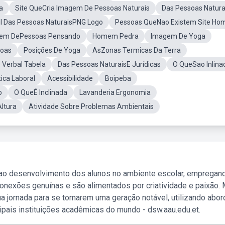
a
Site QueCria Imagem De Pessoas Naturais
Das Pessoas Natura
vil Das Pessoas NaturaisPNG Logo
Pessoas QueNao Existem Site H
em DePessoas Pensando
Homem Pedra
Imagem De Yoga
soas
Posições De Yoga
AsZonas Termicas Da Terra
 Verbal Tabela
Das Pessoas NaturaisE Jurídicas
O QueSao Inlina
ica Laboral
Acessibilidade
Boipeba
o
O QueÉ Inclinada
Lavanderia Ergonomia
ltura
Atividade Sobre Problemas Ambientais
 ao desenvolvimento dos alunos no ambiente escolar, empregan
nexões genuínas e são alimentados por criatividade e paixão. 
a jornada para se tornarem uma geração notável, utilizando abo
ipais instituições acadêmicas do mundo - dsw.aau.edu.et.