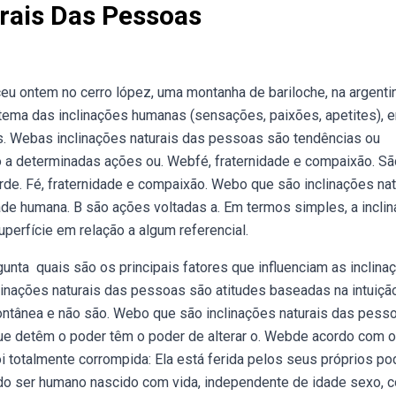
rais Das Pessoas
ceu ontem no cerro lópez, uma montanha de bariloche, na argentin
tema das inclinações humanas (sensações, paixões, apetites), 
os. Webas inclinações naturais das pessoas são tendências ou
 a determinadas ações ou. Webfé, fraternidade e compaixão. Sã
rde. Fé, fraternidade e compaixão. Webo que são inclinações nat
de humana. B são ações voltadas a. Em termos simples, a incli
perfície em relação a algum referencial.
unta ️ quais são os principais fatores que influenciam as inclina
inações naturais das pessoas são atitudes baseadas na intuição
tânea e não são. Webo que são inclinações naturais das pesso
ue detêm o poder têm o poder de alterar o. Webde acordo com o
oi totalmente corrompida: Ela está ferida pelos seus próprios p
todo ser humano nascido com vida, independente de idade sexo, co