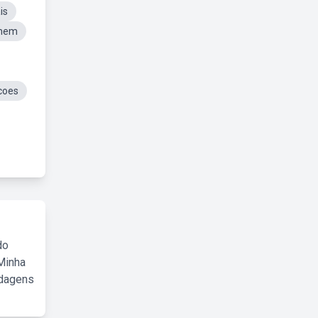
is
omem
coes
do
Minha
rdagens