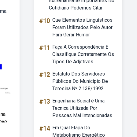
Extremamente Importantes No
Cotidiano Podemos Citar
uma.
#10
Que Elementos Linguísticos
Foram Utilizados Pelo Autor
Para Gerar Humor
#11
Faça A Correspondência E
Classifique Corretamente Os
Tipos De Adjetivos
#12
Estatuto Dos Servidores
Públicos Do Município De
Teresina Nº 2.138/1992.
#13
Engenharia Social é Uma
Tecnica Utilizada Por
 na
Pessoas Mal Intencionadas
deve
#14
Em Qual Etapa Do
Metabolismo Energético