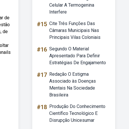
Celular A Termogenina
Interfere
ar de
#15
Cite Três Funções Das
estão
Câmaras Municipais Nas
, de
Principais Vilas Coloniais
oltar
#16
Segundo O Material
bnails
Apresentado Para Definir
Estratégias De Engajamento
#17
Redação O Estigma
Associado às Doenças
Mentais Na Sociedade
Brasileira
#18
Produção Do Conhecimento
Científico Tecnológico E
Disrupção Unicesumar