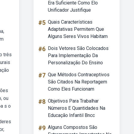
Era Suficiente Como Elo
Unificador Justifique
#5
Quais Características
Adaptativas Permitem Que
a,
Alguns Seres Vivos Habitam
em
#6
Dois Vetores São Colocados
o três
Para Implementação Da
urais
Personalização Do Ensino
nação
#7
Que Métodos Contraceptivos
São Citados Na Reportagem
Como Eles Funcionam
ções
, ou
#8
Objetivos Para Trabalhar
a s o
Números E Quantidades Na
Educação Infantil Bncc
oderes
#9
Alguns Compostos São
r,