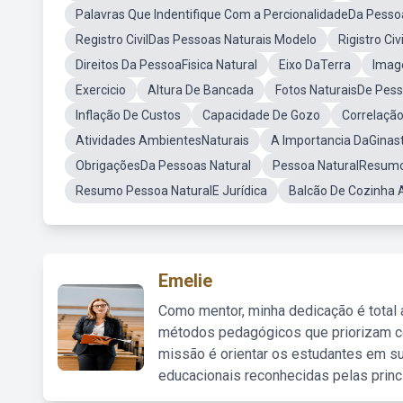
Palavras Que Indentifique Com a PercionalidadeDa Pesso
Registro CivilDas Pessoas Naturais Modelo
Rigistro Ci
Direitos Da PessoaFisica Natural
Eixo DaTerra
Imag
Exercicio
Altura De Bancada
Fotos NaturaisDe Pes
Inflação De Custos
Capacidade De Gozo
Correlação
Atividades AmbientesNaturais
A Importancia DaGinast
ObrigaçõesDa Pessoas Natural
Pessoa NaturalResum
Resumo Pessoa NaturalE Jurídica
Balcão De Cozinha A
Emelie
Como mentor, minha dedicação é total
métodos pedagógicos que priorizam co
missão é orientar os estudantes em su
educacionais reconhecidas pelas princ