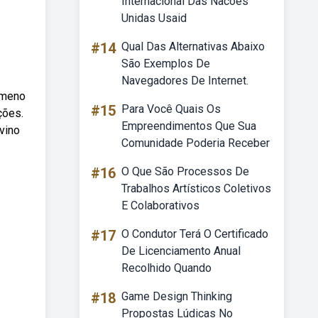
Internacional Das Nacoes
Unidas Usaid
#14
Qual Das Alternativas Abaixo
São Exemplos De
Navegadores De Internet.
nômeno
#15
Para Você Quais Os
ções.
Empreendimentos Que Sua
vino
Comunidade Poderia Receber
#16
O Que São Processos De
Trabalhos Artísticos Coletivos
E Colaborativos
#17
O Condutor Terá O Certificado
De Licenciamento Anual
Recolhido Quando
#18
Game Design Thinking
Propostas Lúdicas No