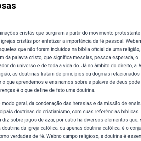
osas
nações cristãs que surgiram a partir do movimento protestante
s igrejas cristãs por enfatizar a importância da fé pessoal. Web
aqueles que não foram incluídos na bíblia oficial de uma religião,
m da palavra cristo, que significa messias, pessoa esperada, o
ador do universo e de toda a vida do. Já no âmbito do direito, a.
igião, as doutrinas tratam de princípios ou dogmas relacionados
o o que aprendemos e ensinamos sobre a palavra de deus pode
renças é o que define de fato uma doutrina.
e modo geral, da condenação das heresias e da missão de ensin
cipais doutrinas do cristianismo, com suas referências bíblicas.
 diz sobre jogos de azar, por outro há diversos elementos que, 
trina da igreja católica, ou apenas doutrina católica, é o conj
 como verdades de fé. Webno campo religioso, a doutrina é essen