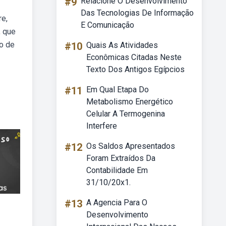
#9
Relacione O Desenvolvimento
Das Tecnologias De Informação
re,
E Comunicação
, que
to de
#10
Quais As Atividades
Econômicas Citadas Neste
Texto Dos Antigos Egípcios
#11
Em Qual Etapa Do
Metabolismo Energético
Celular A Termogenina
Interfere
#12
Os Saldos Apresentados
Foram Extraídos Da
Contabilidade Em
31/10/20x1.
#13
A Agencia Para O
Desenvolvimento