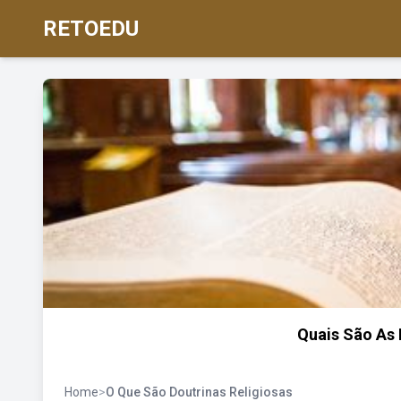
RETOEDU
Quais São As 
Home
>
O Que São Doutrinas Religiosas