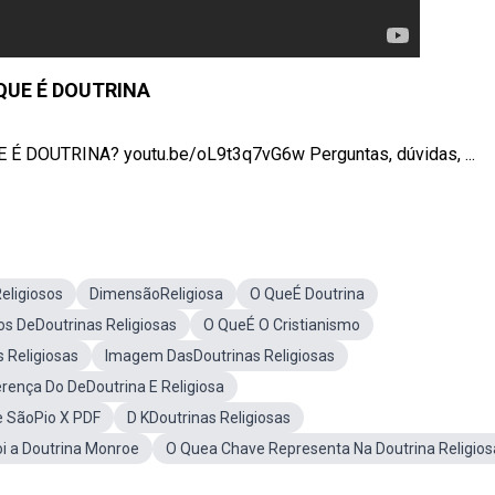
QUE É DOUTRINA
DOUTRINA? youtu.be/oL9t3q7vG6w Perguntas, dúvidas, ...
Religiosos
DimensãoReligiosa
O QueÉ Doutrina
os DeDoutrinas Religiosas
O QueÉ O Cristianismo
 Religiosas
Imagem DasDoutrinas Religiosas
erença Do DeDoutrina E Religiosa
 SãoPio X PDF
D KDoutrinas Religiosas
i a Doutrina Monroe
O Quea Chave Representa Na Doutrina Religios