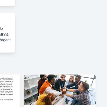
do
Minha
rdagens