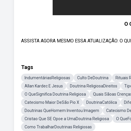
O 
ASSISTA AGORA MESMO ESSA ATUALIZAÇÃO: O QUE É 
Tags
IndumentáriasReligiosas
Culto DeDoutrina
Rituais 
Allan Kardec E Jesus
Doutrina ReligiosaDireitos
Tip
O QueSignifica Doutrina Religiosa
Quais Sãoas Crenças
Catecismo Maior DeSão Pio X
DoutrinaCatólica
Dif
Doutrinas QueHomem Inventou Imagem
Catecismo De
Cristao Que SE Opoe a UmaDoutrina Religiosa
O QueFo
Como TrabalharDoutrinas Religiosas