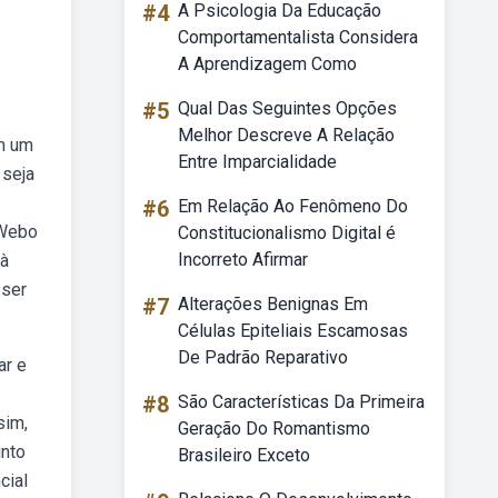
#4
A Psicologia Da Educação
Comportamentalista Considera
A Aprendizagem Como
#5
Qual Das Seguintes Opções
Melhor Descreve A Relação
em um
Entre Imparcialidade
 seja
#6
Em Relação Ao Fenômeno Do
 Webo
Constitucionalismo Digital é
Incorreto Afirmar
 à
 ser
#7
Alterações Benignas Em
Células Epiteliais Escamosas
De Padrão Reparativo
ar e
#8
São Características Da Primeira
sim,
Geração Do Romantismo
unto
Brasileiro Exceto
cial