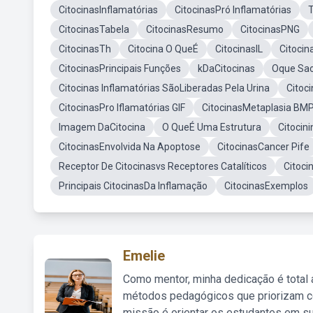
CitocinasInflamatórias
CitocinasPró Inflamatórias
CitocinasTabela
CitocinasResumo
CitocinasPNG
CitocinasTh
Citocina O QueÉ
CitocinasIL
Citocin
CitocinasPrincipais Funções
kDaCitocinas
Oque Sao
Citocinas Inflamatórias SãoLiberadas Pela Urina
Citoc
CitocinasPro Iflamatórias GIF
CitocinasMetaplasia BM
Imagem DaCitocina
O QueÉ Uma Estrutura
Citocin
CitocinasEnvolvida Na Apoptose
CitocinasCancer Pife
Receptor De Citocinasvs Receptores Catalíticos
Citoci
Principais CitocinasDa Inflamação
CitocinasExemplos
Emelie
Como mentor, minha dedicação é total
métodos pedagógicos que priorizam co
missão é orientar os estudantes em su