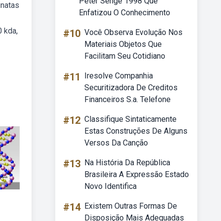
Peter Senge 1998 Que
inatas
Enfatizou O Conhecimento
0 kda,
#10
Você Observa Evolução Nos
Materiais Objetos Que
Facilitam Seu Cotidiano
#11
Iresolve Companhia
Securitizadora De Creditos
Financeiros S.a. Telefone
#12
Classifique Sintaticamente
Estas Construções De Alguns
Versos Da Canção
#13
Na História Da República
Brasileira A Expressão Estado
Novo Identifica
#14
Existem Outras Formas De
Disposição Mais Adequadas