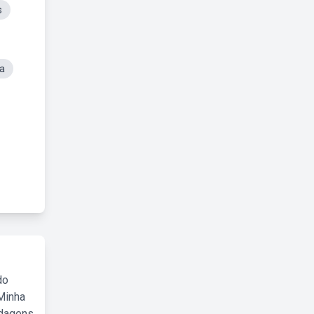
s
ta
do
Minha
rdagens