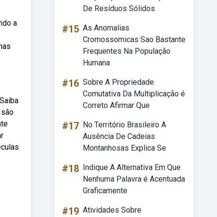
De Resíduos Sólidos
ndo a
#15
As Anomalias
Cromossomicas Sao Bastante
ínas
Frequentes Na População
Humana
#16
Sobre A Propriedade
Comutativa Da Multiplicação é
 Saiba
Correto Afirmar Que
 são
nte
#17
No Território Brasileiro A
ar
Ausência De Cadeias
éculas
Montanhosas Explica Se
#18
Indique A Alternativa Em Que
Nenhuma Palavra é Acentuada
Graficamente
#19
Atividades Sobre