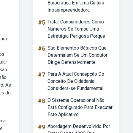
Burocrática Em Uma Cultura
Intraempreendedora
#5
Tratar Consumidores Como
Números Se Tornou Uma
Estratégia Perigosa Porque
para
#6
São Elementos Básicos Que
 os
Determinam Se Um Condutor
ular
Dirige Defensivamente:
 são
#7
Para A Atual Concepção Do
são
Conceito De Cidadania
co. As
Considera-se Fundamental
as do
#8
O Sistema Operacional Não
Está Configurado Para Executar
Este Aplicativo
m a
#9
Abordagem Desenvolvido Por
e.