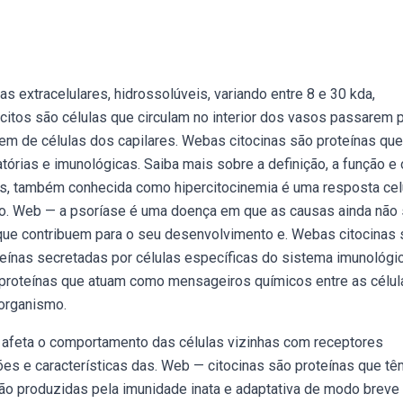
s extracelulares, hidrossolúveis, variando entre 8 e 30 kda,
tos são células que circulam no interior dos vasos passarem 
m de células dos capilares. Webas citocinas são proteínas que
atórias e imunológicas. Saiba mais sobre a definição, a função e
as, também conhecida como hipercitocinemia é uma resposta cel
o. Web — a psoríase é uma doença em que as causas ainda não
que contribuem para o seu desenvolvimento e. Webas citocinas 
teínas secretadas por células específicas do sistema imunológi
 proteínas que atuam como mensageiros químicos entre as célul
 organismo.
 afeta o comportamento das células vizinhas com receptores
es e características das. Web — citocinas são proteínas que tê
ão produzidas pela imunidade inata e adaptativa de modo breve 