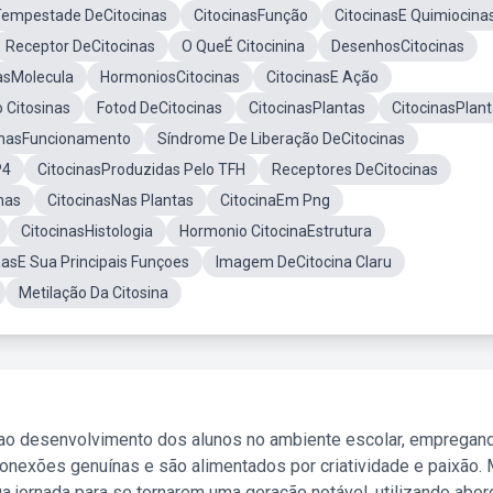
Tempestade DeCitocinas
CitocinasFunção
CitocinasE Quimiocina
Receptor DeCitocinas
O QueÉ Citocinina
DesenhosCitocinas
asMolecula
HormoniosCitocinas
CitocinasE Ação
 Citosinas
Fotod DeCitocinas
CitocinasPlantas
CitocinasPlan
inasFuncionamento
Síndrome De Liberação DeCitocinas
P4
CitocinasProduzidas Pelo TFH
Receptores DeCitocinas
inas
CitocinasNas Plantas
CitocinaEm Png
CitocinasHistologia
Hormonio CitocinaEstrutura
nasE Sua Principais Funçoes
Imagem DeCitocina Claru
Metilação Da Citosina
 ao desenvolvimento dos alunos no ambiente escolar, empregan
nexões genuínas e são alimentados por criatividade e paixão. 
a jornada para se tornarem uma geração notável, utilizando abo