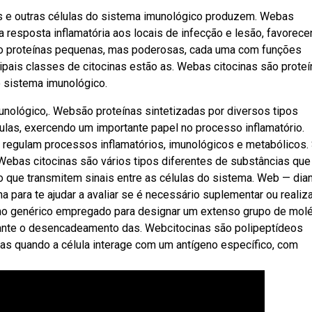
s e outras células do sistema imunológico produzem. Webas
 resposta inflamatória aos locais de infecção e lesão, favorece
são proteínas pequenas, mas poderosas, cada uma com funções
cipais classes de citocinas estão as. Webas citocinas são prote
 sistema imunológico.
unológico,. Websão proteínas sintetizadas por diversos tipos
ulas, exercendo um importante papel no processo inflamatório.
regulam processos inflamatórios, imunológicos e metabólicos.
Webas citocinas são vários tipos diferentes de substâncias que
o que transmitem sinais entre as células do sistema. Web — dia
a para te ajudar a avaliar se é necessário suplementar ou realiz
mo genérico empregado para designar um extenso grupo de mol
urante o desencadeamento das. Webcitocinas são polipeptídeos
ras quando a célula interage com um antígeno específico, com