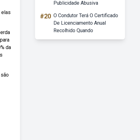
Publicidade Abusiva
 elas
#20
O Condutor Terá O Certificado
De Licenciamento Anual
Recolhido Quando
perda
 para
0% da
as
 são