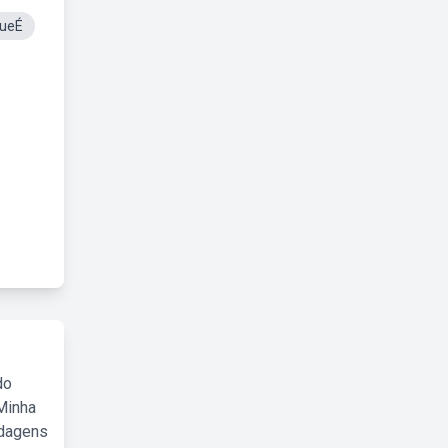
QueÉ
do
Minha
rdagens