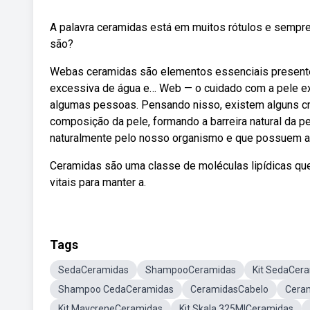
A palavra ceramidas está em muitos rótulos e sempr
são?
Webas ceramidas são elementos essenciais presentes
excessiva de água e… Web — o cuidado com a pele ex
algumas pessoas. Pensando nisso, existem alguns cr
composição da pele, formando a barreira natural da p
naturalmente pelo nosso organismo e que possuem a 
Ceramidas são uma classe de moléculas lipídicas que
vitais para manter a.
Tags
SedaCeramidas
ShampooCeramidas
Kit SedaCer
Shampoo CedaCeramidas
CeramidasCabelo
Cera
Kit MaycreneCeramidas
Kit Skala 325MlCeramidas