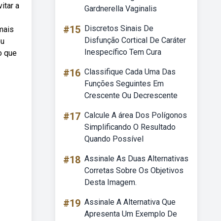
itar a
Gardnerella Vaginalis
#15
Discretos Sinais De
mais
Disfunção Cortical De Caráter
ou
Inespecífico Tem Cura
o que
#16
Classifique Cada Uma Das
Funções Seguintes Em
Crescente Ou Decrescente
#17
Calcule A área Dos Polígonos
Simplificando O Resultado
Quando Possível
#18
Assinale As Duas Alternativas
Corretas Sobre Os Objetivos
Desta Imagem.
#19
Assinale A Alternativa Que
Apresenta Um Exemplo De