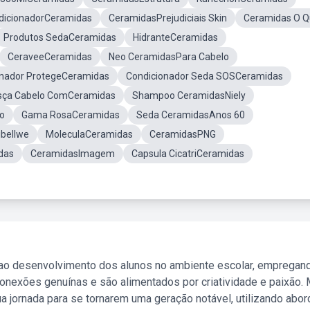
dicionadorCeramidas
CeramidasPrejudiciais Skin
Ceramidas O 
Produtos SedaCeramidas
HidranteCeramidas
CeraveeCeramidas
Neo CeramidasPara Cabelo
onador ProtegeCeramidas
Condicionador Seda SOSCeramidas
sça Cabelo ComCeramidas
Shampoo CeramidasNiely
o
Gama RosaCeramidas
Seda CeramidasAnos 60
bellwe
MoleculaCeramidas
CeramidasPNG
das
CeramidasImagem
Capsula CicatriCeramidas
 ao desenvolvimento dos alunos no ambiente escolar, empregan
nexões genuínas e são alimentados por criatividade e paixão. 
a jornada para se tornarem uma geração notável, utilizando abo