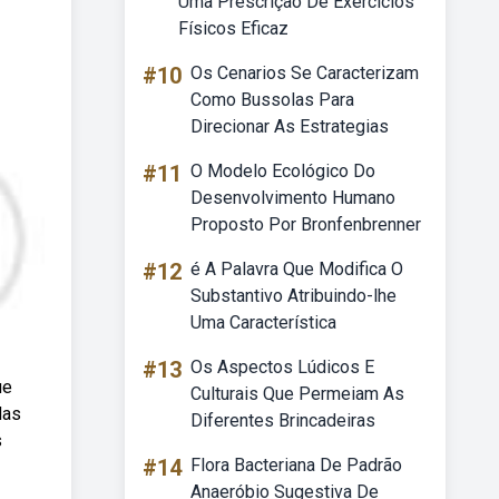
Uma Prescrição De Exercícios
Físicos Eficaz
#10
Os Cenarios Se Caracterizam
Como Bussolas Para
Direcionar As Estrategias
#11
O Modelo Ecológico Do
Desenvolvimento Humano
Proposto Por Bronfenbrenner
#12
é A Palavra Que Modifica O
Substantivo Atribuindo-lhe
Uma Característica
#13
Os Aspectos Lúdicos E
ue
Culturais Que Permeiam As
das
Diferentes Brincadeiras
s
#14
Flora Bacteriana De Padrão
Anaeróbio Sugestiva De