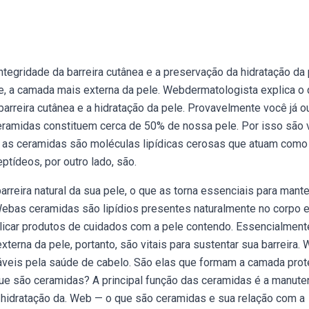
tegridade da barreira cutânea e a preservação da hidratação da 
e, a camada mais externa da pele. Webdermatologista explica o
barreira cutânea e a hidratação da pele. Provavelmente você já o
ramidas constituem cerca de 50% de nossa pele. Por isso são v
 as ceramidas são moléculas lipídicas cerosas que atuam com
tídeos, por outro lado, são.
eira natural da sua pele, o que as torna essenciais para mant
ebas ceramidas são lipídios presentes naturalmente no corpo 
icar produtos de cuidados com a pele contendo. Essencialment
erna da pele, portanto, são vitais para sustentar sua barreira.
veis pela saúde de cabelo. São elas que formam a camada prot
 que são ceramidas? A principal função das ceramidas é a manut
a hidratação da. Web — o que são ceramidas e sua relação com a