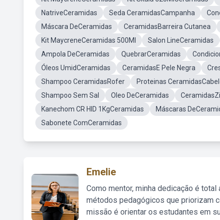
NatriveCeramidas
Seda CeramidasCampanha
Con
Máscara DeCeramidas
CeramidasBarreira Cutanea
Kit MaycreneCeramidas 500Ml
Salon LineCeramidas
Ampola DeCeramidas
QuebrarCeramidas
Condici
Óleos UmidCeramidas
CeramidasE Pele Negra
Cre
Shampoo CeramidasRofer
Proteinas CeramidasCabel
Shampoo Sem Sal
Oleo DeCeramidas
CeramidasZi
Kanechom CR HID 1KgCeramidas
Máscaras DeCerami
Sabonete ComCeramidas
Emelie
Como mentor, minha dedicação é total
métodos pedagógicos que priorizam co
missão é orientar os estudantes em su