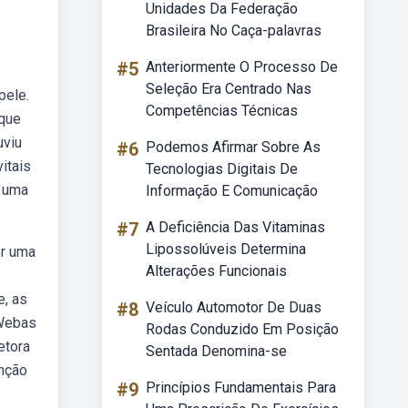
Unidades Da Federação
Brasileira No Caça-palavras
#5
Anteriormente O Processo De
Seleção Era Centrado Nas
pele.
Competências Técnicas
 que
uviu
#6
Podemos Afirmar Sobre As
itais
Tecnologias Digitais De
o uma
Informação E Comunicação
#7
A Deficiência Das Vitaminas
Lipossolúveis Determina
er uma
Alterações Funcionais
e
e, as
#8
Veículo Automotor De Duas
 Webas
Rodas Conduzido Em Posição
etora
Sentada Denomina-se
enção
#9
Princípios Fundamentais Para