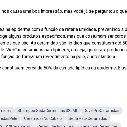
e nos causa uma boa impressão, mas você já se perguntou o que
 na epiderme com a função de reter a umidade, prevenindo a 
ige alguns produtos específicos, mas que costumam ser caros
emes que são. As ceramidas são lipídios que constituem até 5
ele. Web“as ceramidas são lipídeos, ou seja, gorduras, produzid
função de formar um revestimento na pele, sustentando a.
 constituem cerca de 50% da camada lipídica da epiderme. Elas
amidas
Shampoo SedaCeramidas 325Ml
Dove ProCeramidas
midasPele
CeramidasNo Cabelo
Seda PackCeramidas
350MlCeramidas
CeramidasEstrutura
KanechonCeramidas