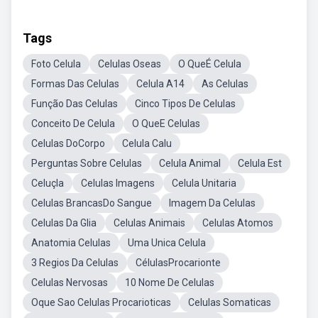
Tags
Foto Celula
Celulas Oseas
O QueÉ Celula
Formas Das Celulas
Celula A14
As Celulas
Função Das Celulas
Cinco Tipos De Celulas
Conceito De Celula
O QueE Celulas
Celulas DoCorpo
Celula Calu
Perguntas Sobre Celulas
Celula Animal
Celula Est
Celuçla
Celulas Imagens
Celula Unitaria
Celulas BrancasDo Sangue
Imagem Da Celulas
Celulas Da Glia
Celulas Animais
Celulas Atomos
Anatomia Celulas
Uma Unica Celula
3 Regios Da Celulas
CélulasProcarionte
Celulas Nervosas
10 Nome De Celulas
Oque Sao Celulas Procarioticas
Celulas Somaticas