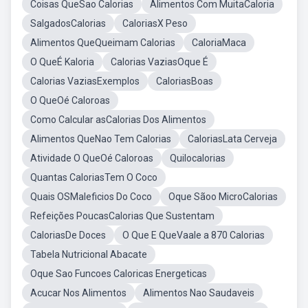
Coisas QueSao Calorias
Alimentos Com MuitaCaloria
SalgadosCalorias
CaloriasX Peso
Alimentos QueQueimam Calorias
CaloriaMaca
O QueÉ Kaloria
Calorias VaziasOque É
Calorias VaziasExemplos
CaloriasBoas
O QueOé Caloroas
Como Calcular asCalorias Dos Alimentos
Alimentos QueNao Tem Calorias
CaloriasLata Cerveja
Atividade O QueOé Caloroas
Quilocalorias
Quantas CaloriasTem O Coco
Quais OSMaleficios Do Coco
Oque Sãoo MicroCalorias
Refeições PoucasCalorias Que Sustentam
CaloriasDe Doces
O Que E QueVaale a 870 Calorias
Tabela Nutricional Abacate
Oque Sao Funcoes Caloricas Energeticas
Acucar Nos Alimentos
Alimentos Nao Saudaveis