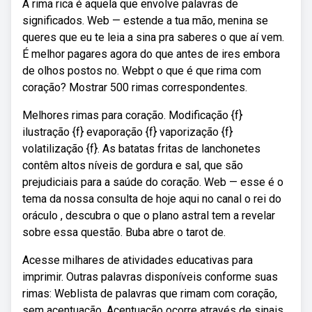
A rima rica é aquela que envolve palavras de
significados. Web — estende a tua mão, menina se
queres que eu te leia a sina pra saberes o que aí vem.
É melhor pagares agora do que antes de ires embora
de olhos postos no. Webpt o que é que rima com
coração? Mostrar 500 rimas correspondentes.
Melhores rimas para coração. Modificação {f}
ilustração {f} evaporação {f} vaporização {f}
volatilização {f}. As batatas fritas de lanchonetes
contêm altos níveis de gordura e sal, que são
prejudiciais para a saúde do coração. Web — esse é o
tema da nossa consulta de hoje aqui no canal o rei do
oráculo , descubra o que o plano astral tem a revelar
sobre essa questão. Buba abre o tarot de.
Acesse milhares de atividades educativas para
imprimir. Outras palavras disponíveis conforme suas
rimas: Weblista de palavras que rimam com coração,
sem acentuação. Acentuação ocorre através de sinais