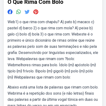
O Que Rima Com Bolo
Web1) o que rima com chapéu? A) pato b) macaco c)
pastel d) barco 2) o que rima com mola? A) peixe b)
galo c) bolo d) bola 3) o que rima com. Webeste é o
primeiro e único dicionário de rimas online que reúne
as palavras pelo som de suas terminações e não pela
grafia. Desenvolvido por linguístas especializados, ele
leva. Webpalavras que rimam com ?bolo:
Webmelhores rimas para bolo. Ídolo {m} apóstolo {m}
tijolo {m} frívolo. Bipolo {m} gigolô {m} polo {m} pólo
{m} Webpalavras que rimam com bolo:
Abaixo está uma lista de palavras que rimam com bolo.
Webrima é a repetição dos sons (e não letras) finais
das palavras a partir da última vogal tônica em duas ou
mais linhas do verso ou em um enunciado.