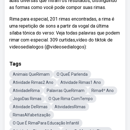
abas diversas que filtram os resultados, distinguindo
as formas como você pode compor suas rimas.
Rima para especial, 201 rimas encontradas, a rima é
uma repetição de sons a partir da vogal da última
sílaba tônica do verso: Veja todas palavras que podem
rimar com especial. 309 curtidas,vídeo do tiktok de
videosedialogos (@videosedialogos):
Tags
Animais QueRimam
O QueÉ Parlenda
Atividade Rimas2 Ano
Atividade Rimas1 Ano
AtividadeRima
Palavras QueRimam
Rima4º Ano
JogoDas Rimas
O Que Rima ComTempo
Atividade DeRimas
AtividadesRimas
RimasAlfabetização
O Que É RimaPara Educação Infantil