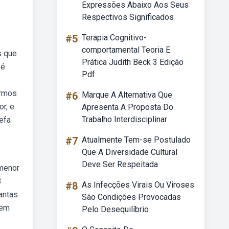
Expressões Abaixo Aos Seus
Respectivos Significados
#5
Terapia Cognitivo-
comportamental Teoria E
s que
Prática Judith Beck 3 Edição
 é
Pdf
ermos
#6
Marque A Alternativa Que
r, e
Apresenta A Proposta Do
Trabalho Interdisciplinar
refa
#7
Atualmente Tem-se Postulado
Que A Diversidade Cultural
Deve Ser Respeitada
 menor
8
#8
As Infecções Virais Ou Viroses
antas
São Condições Provocadas
 em
Pelo Desequilíbrio