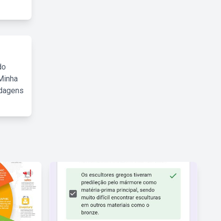
do
Minha
rdagens