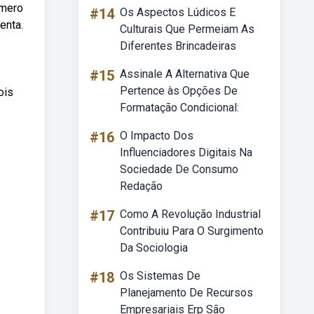
úmero
#14
Os Aspectos Lúdicos E
enta.
Culturais Que Permeiam As
Diferentes Brincadeiras
#15
Assinale A Alternativa Que
Pertence às Opções De
ois
Formatação Condicional:
#16
O Impacto Dos
Influenciadores Digitais Na
Sociedade De Consumo
Redação
#17
Como A Revolução Industrial
Contribuiu Para O Surgimento
Da Sociologia
#18
Os Sistemas De
Planejamento De Recursos
Empresariais Erp São