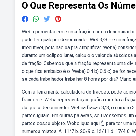
O Que Representa Os Númer
Weba porcentagem é uma fração com o denominador fi
pode ter qualquer denominador. Web3/8 = é uma fraç
irredutível, pois não dá pra simplificar. Weba) consid
durante um eclipse lunar, calcule o valor da abscissa
da fração. Sabemos que a fração representa uma divi
o que fica embaixo é o. Weba) 0,4 b) 0,6 c) se for nec
se cada trabalhador trabalhar 8 horas por dia? Mario 
Com a ferramenta calculadora de frações, pode adicionar
frações é. Weba representação gráfica mostra a fraç
do que o denominador. Webna fração 3/8, o número 3
partes iguais. Em outras palavras, se tivéssemos um o
partes desse objeto. Webclique aqui 👆 para ter uma 
numeros mistos. A. 11/7 b. 20/9 c. 12/11 d. 17/4 8. W