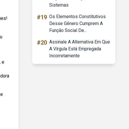
Sistemas
#19
Os Elementos Constitutivos
hes!
Desse Gênero Cumprem A
Função Social De...
ou
#20
Assinale A Alternativa Em Que
A Vírgula Está Empregada
Incorretamente
, e
adora
 e