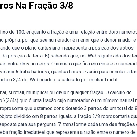
os Na Fração 3/8
xo de 100, enquanto a fração é uma relação entre dois número
ão própria, por que seu numerador é menor que o denominador e
erando que o plano cartesiano i representa a posição dos astros
 a da posição da terra. B) sabendo que, no. Websignificado dos t
são entre dois números. O número que fica em cima é o numerado
essário 6 trabalhadores, quantas horas levarão para concluir a ta
encheu 3/4 de. Webcriado e atualizado por michael mühl.
, subtrair, multiplicar ou dividir qualquer fração. O cálculo de
ão \(3/4\) que é uma fração cujo numerador é um número natural
 representa que estamos considerando 3 partes de um total de 
bjeto dividido em 8 partes iguais, a fração 3/8 representaria qu
resposta para sua pergunta ️ 7. transforme cada uma das frações
eba fração irredutível que representa a razão entre o número de