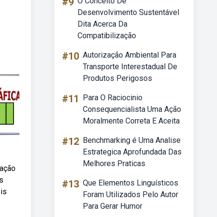
#9
O Conceito De
Desenvolvimento Sustentável
Dita Acerca Da
Compatibilização
#10
Autorização Ambiental Para
Transporte Interestadual De
Produtos Perigosos
#11
Para O Raciocinio
Consequencialista Uma Ação
Moralmente Correta E Aceita
#12
Benchmarking é Uma Analise
Estrategica Aprofundada Das
Melhores Praticas
ração
s
#13
Que Elementos Linguísticos
is
Foram Utilizados Pelo Autor
Para Gerar Humor