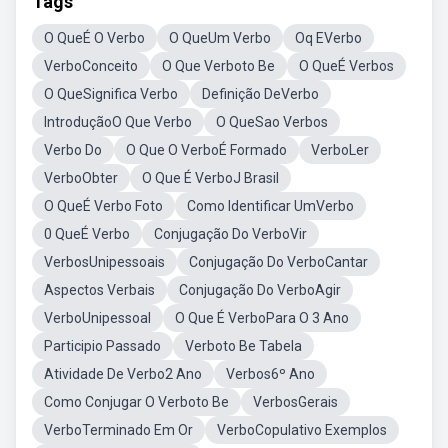
Tags
O QueÉ O Verbo
O QueUm Verbo
Oq EVerbo
VerboConceito
O Que Verboto Be
O QueÉ Verbos
O QueSignifica Verbo
Definição DeVerbo
IntroduçãoO Que Verbo
O QueSao Verbos
Verbo Do
O Que O VerboÉ Formado
VerboLer
VerboObter
O Que É VerboJ Brasil
O QueÉ Verbo Foto
Como Identificar UmVerbo
0 QueÉ Verbo
Conjugação Do VerboVir
VerbosUnipessoais
Conjugação Do VerboCantar
Aspectos Verbais
Conjugação Do VerboAgir
VerboUnipessoal
O Que É VerboPara O 3 Ano
Participio Passado
Verboto Be Tabela
Atividade De Verbo2 Ano
Verbos6º Ano
Como Conjugar O Verboto Be
VerbosGerais
VerboTerminado Em Or
VerboCopulativo Exemplos