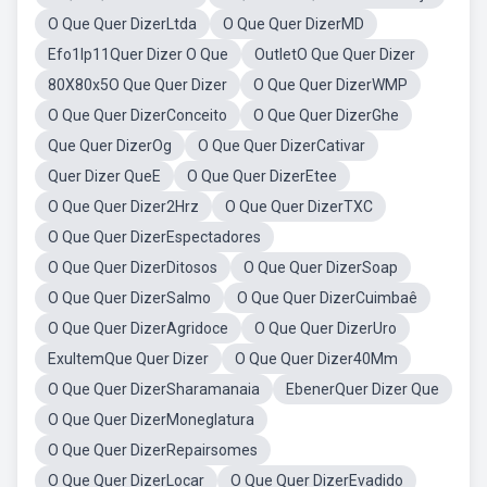
O Que Quer DizerLtda
O Que Quer DizerMD
Efo1lp11Quer Dizer O Que
OutletO Que Quer Dizer
80X80x5O Que Quer Dizer
O Que Quer DizerWMP
O Que Quer DizerConceito
O Que Quer DizerGhe
Que Quer DizerOg
O Que Quer DizerCativar
Quer Dizer QueE
O Que Quer DizerEtee
O Que Quer Dizer2Hrz
O Que Quer DizerTXC
O Que Quer DizerEspectadores
O Que Quer DizerDitosos
O Que Quer DizerSoap
O Que Quer DizerSalmo
O Que Quer DizerCuimbaê
O Que Quer DizerAgridoce
O Que Quer DizerUro
ExultemQue Quer Dizer
O Que Quer Dizer40Mm
O Que Quer DizerSharamanaia
EbenerQuer Dizer Que
O Que Quer DizerMoneglatura
O Que Quer DizerRepairsomes
O Que Quer DizerLocar
O Que Quer DizerEvadido